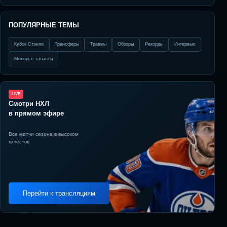
ПОПУЛЯРНЫЕ ТЕМЫ
Кубок Стэнли
Трансферы
Травмы
Обзоры
Рекорды
Интервью
Молодые таланты
LIVE
Смотри НХЛ
в прямом эфире
Все матчи сезона в высоком
качестве
Перейти к трансляциям