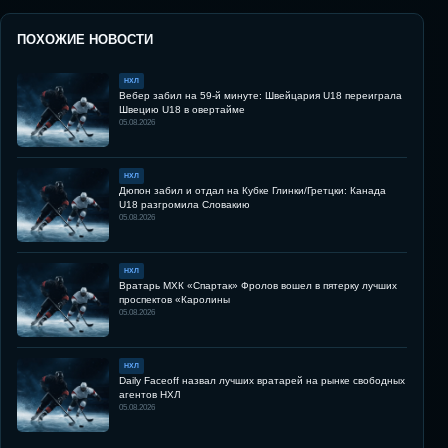
ПОХОЖИЕ НОВОСТИ
НХЛ
Вебер забил на 59-й минуте: Швейцария U18 переиграла
Швецию U18 в овертайме
05.08.2026
НХЛ
Дюпон забил и отдал на Кубке Глинки/Гретцки: Канада
U18 разгромила Словакию
05.08.2026
НХЛ
Вратарь МХК «Спартак» Фролов вошел в пятерку лучших
проспектов «Каролины
05.08.2026
НХЛ
Daily Faceoff назвал лучших вратарей на рынке свободных
агентов НХЛ
05.08.2026