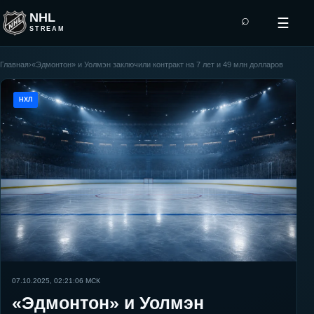
NHL
⌕
☰
STREAM
Главная
›
«Эдмонтон» и Уолмэн заключили контракт на 7 лет и 49 млн долларов
НХЛ
07.10.2025, 02:21:06
МСК
«Эдмонтон» и Уолмэн