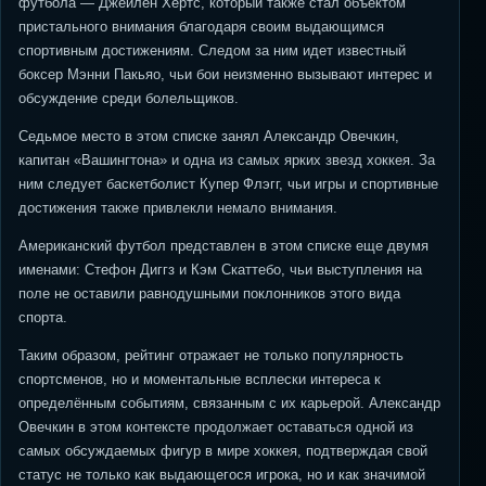
футбола — Джейлен Хертс, который также стал объектом
пристального внимания благодаря своим выдающимся
спортивным достижениям. Следом за ним идет известный
боксер Мэнни Пакьяо, чьи бои неизменно вызывают интерес и
обсуждение среди болельщиков.
Седьмое место в этом списке занял Александр Овечкин,
капитан «Вашингтона» и одна из самых ярких звезд хоккея. За
ним следует баскетболист Купер Флэгг, чьи игры и спортивные
достижения также привлекли немало внимания.
Американский футбол представлен в этом списке еще двумя
именами: Стефон Диггз и Кэм Скаттебо, чьи выступления на
поле не оставили равнодушными поклонников этого вида
спорта.
Таким образом, рейтинг отражает не только популярность
спортсменов, но и моментальные всплески интереса к
определённым событиям, связанным с их карьерой. Александр
Овечкин в этом контексте продолжает оставаться одной из
самых обсуждаемых фигур в мире хоккея, подтверждая свой
статус не только как выдающегося игрока, но и как значимой