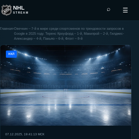
NHL
⌕
☰
STREAM
Главная
›
Овечкин – 7-й в мире среди спортсменов по трендовости запросов в
Google в 2025 году. Теренс Кроуфорд – 1-й, Макилрой – 2-й, Гилджес-
Александер – 4-й, Пакьяо – 6-й, Флэгг – 8-й
НХЛ
07.12.2025, 19:41:13
МСК