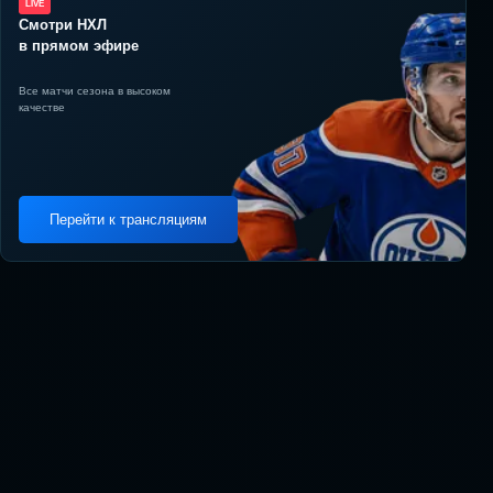
LIVE
Смотри НХЛ
в прямом эфире
Все матчи сезона в высоком
качестве
Перейти к трансляциям