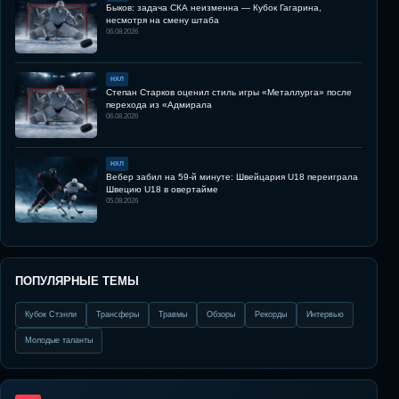
Быков: задача СКА неизменна — Кубок Гагарина,
несмотря на смену штаба
06.08.2026
НХЛ
Степан Старков оценил стиль игры «Металлурга» после
перехода из «Адмирала
06.08.2026
НХЛ
Вебер забил на 59-й минуте: Швейцария U18 переиграла
Швецию U18 в овертайме
05.08.2026
ПОПУЛЯРНЫЕ ТЕМЫ
Кубок Стэнли
Трансферы
Травмы
Обзоры
Рекорды
Интервью
Молодые таланты