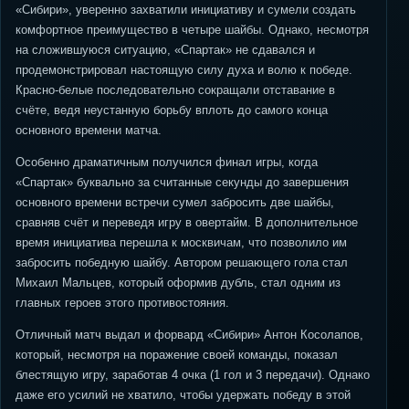
«Сибири», уверенно захватили инициативу и сумели создать
комфортное преимущество в четыре шайбы. Однако, несмотря
на сложившуюся ситуацию, «Спартак» не сдавался и
продемонстрировал настоящую силу духа и волю к победе.
Красно-белые последовательно сокращали отставание в
счёте, ведя неустанную борьбу вплоть до самого конца
основного времени матча.
Особенно драматичным получился финал игры, когда
«Спартак» буквально за считанные секунды до завершения
основного времени встречи сумел забросить две шайбы,
сравняв счёт и переведя игру в овертайм. В дополнительное
время инициатива перешла к москвичам, что позволило им
забросить победную шайбу. Автором решающего гола стал
Михаил Мальцев, который оформив дубль, стал одним из
главных героев этого противостояния.
Отличный матч выдал и форвард «Сибири» Антон Косолапов,
который, несмотря на поражение своей команды, показал
блестящую игру, заработав 4 очка (1 гол и 3 передачи). Однако
даже его усилий не хватило, чтобы удержать победу в этой