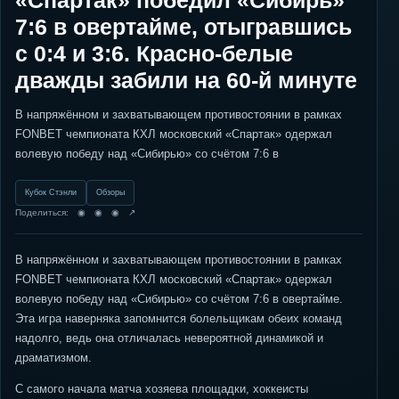
«Спартак» победил «Сибирь»
7:6 в овертайме, отыгравшись
с 0:4 и 3:6. Красно-белые
дважды забили на 60-й минуте
В напряжённом и захватывающем противостоянии в рамках
FONBET чемпионата КХЛ московский «Спартак» одержал
волевую победу над «Сибирью» со счётом 7:6 в
Кубок Стэнли
Обзоры
Поделиться: ◉ ◉ ◉ ↗
В напряжённом и захватывающем противостоянии в рамках
FONBET чемпионата КХЛ московский «Спартак» одержал
волевую победу над «Сибирью» со счётом 7:6 в овертайме.
Эта игра наверняка запомнится болельщикам обеих команд
надолго, ведь она отличалась невероятной динамикой и
драматизмом.
С самого начала матча хозяева площадки, хоккеисты