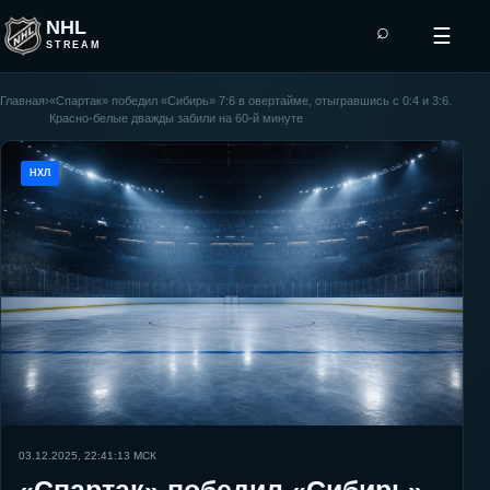
NHL
⌕
☰
STREAM
Главная
›
«Спартак» победил «Сибирь» 7:6 в овертайме, отыгравшись с 0:4 и 3:6.
Красно-белые дважды забили на 60-й минуте
НХЛ
03.12.2025, 22:41:13
МСК