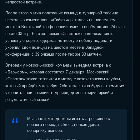
непростой встрече.
После этого матча положение команд в турнирной таблице
несколько изменилось. «Сибирь» осталась на последнем
месте в Восточной конференции, имея в своём активе 24 очка
после 33 игр. В то же время «Спартак» продолжил свою
успешную серию, одержав четвёртую победу подряд, и
укрепил свои позиции на шестом месте в Западной
конференции с 39 очками после тех же 33 матчей.
Впереди у новосибирской команды выездная встреча с
«Барысом», которая состоится 7 декабря. Московский
«Спартак» также готовится к матчу с казахстанским клубом,
который пройдёт 5 декабря. Оба коллектива будут стремиться
укрепить свои позиции в турнире, демонстрируя яркий и
результативный хоккей.
Мы знали, что должны играть агрессивно с
первого периода. Здесь нельзя давать
сопернику шансов.
— Главный тренер команды