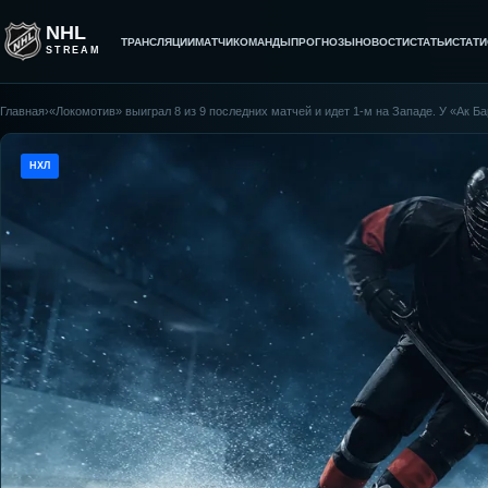
NHL
ТРАНСЛЯЦИИ
МАТЧИ
КОМАНДЫ
ПРОГНОЗЫ
НОВОСТИ
СТАТЬИ
СТАТИ
STREAM
Главная
›
«Локомотив» выиграл 8 из 9 последних матчей и идет 1-м на Западе. У «Ак Б
НХЛ