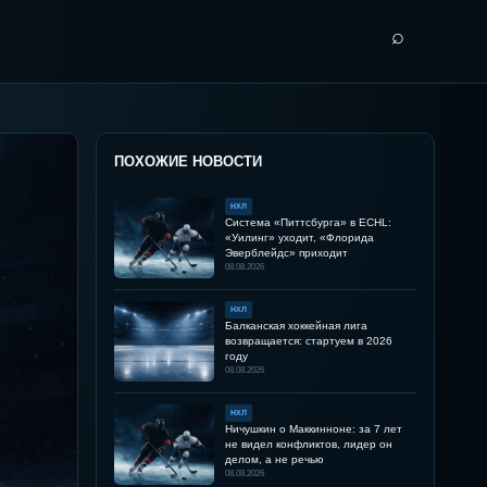
⌕
ПОХОЖИЕ НОВОСТИ
НХЛ
Система «Питтсбурга» в ECHL:
«Уилинг» уходит, «Флорида
Эверблейдс» приходит
08.08.2026
НХЛ
Балканская хоккейная лига
возвращается: стартуем в 2026
году
08.08.2026
НХЛ
Ничушкин о Маккинноне: за 7 лет
не видел конфликтов, лидер он
делом, а не речью
08.08.2026