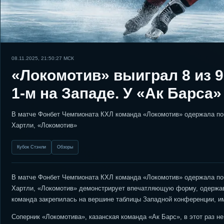
08.11.2025, 21:50:27
МСК
«Локомотив» выиграл 8 из 9
1-м на Западе. У «Ак Барса
В матче Фонбет Чемпионата КХЛ команда «Локомотив» одержала поб
Хартли, «Локомотив»
Кубок Стэнли
Обзоры
В матче Фонбет Чемпионата КХЛ команда «Локомотив» одержала поб
Хартли, «Локомотив» демонстрирует впечатляющую форму, одержав 
команда закрепилась на вершине таблицы Западной конференции, им
Соперник «Локомотива», казанская команда «Ак Барс», в этот раз н