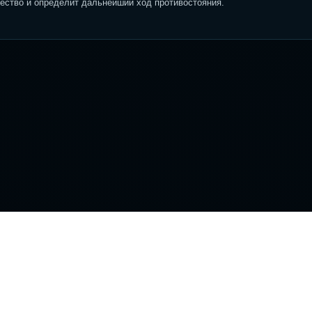
ство и определит дальнейший ход противостояния.
вигация
Информация
ансляции
Новости