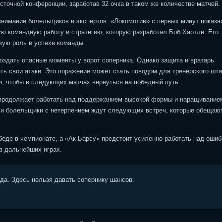
сточной конференции, заработав 32 очка в таком же количестве матчей.
нимание болельщиков и экспертов. «Локомотив» с первых минут показа
ую командную работу и стратегию, которую разработал Боб Хартли. Его
вую роль в успехе команды.
создать опасные моменты у ворот соперника. Однако защита и вратарь
ть свои атаки. Это поражение может стать поводом для тренерского шт
и, чтобы в следующих матчах вернуться на победный путь.
а продолжает работать над поддержанием высокой формы и наращивание
, и болельщики с нетерпением ждут следующих встреч, которые обещаю
беде в чемпионате, а «Ак Барсу» предстоит усиленно работать над ошиб
в дальнейших играх.
ода. Здесь нельзя давать сопернику шансов.