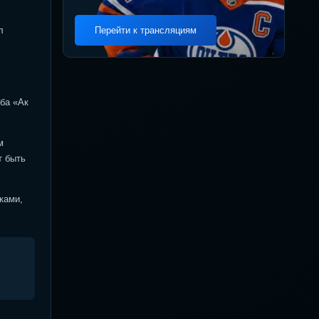
л
Перейти к трансляциям
аба «Ак
м
т быть
ками,