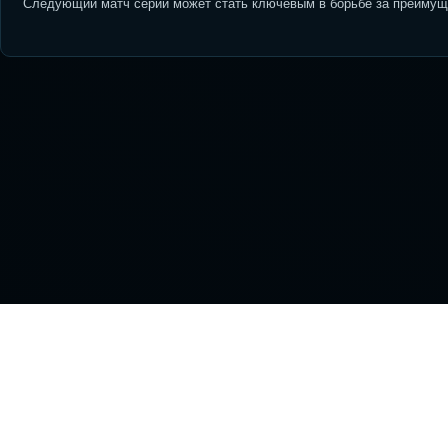
Следующий матч серии может стать ключевым в борьбе за преимуще
На
NHL
Тр
STREAM