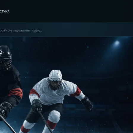
СТИКА
арса» 3-е поражение подряд