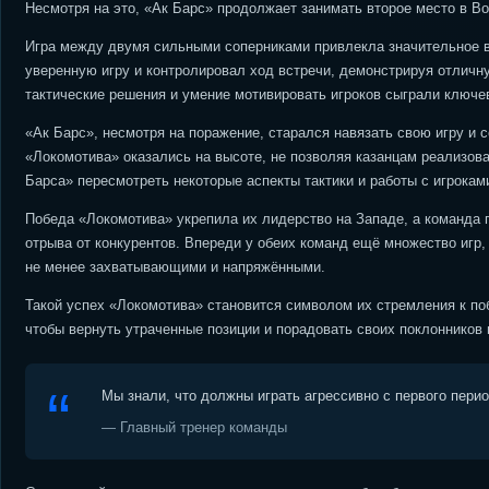
Несмотря на это, «Ак Барс» продолжает занимать второе место в Во
Игра между двумя сильными соперниками привлекла значительное в
уверенную игру и контролировал ход встречи, демонстрируя отличн
тактические решения и умение мотивировать игроков сыграли ключе
«Ак Барс», несмотря на поражение, старался навязать свою игру и 
«Локомотива» оказались на высоте, не позволяя казанцам реализова
Барса» пересмотреть некоторые аспекты тактики и работы с игрокам
Победа «Локомотива» укрепила их лидерство на Западе, а команд
отрыва от конкурентов. Впереди у обеих команд ещё множество игр
не менее захватывающими и напряжёнными.
Такой успех «Локомотива» становится символом их стремления к по
чтобы вернуть утраченные позиции и порадовать своих поклонников 
Мы знали, что должны играть агрессивно с первого пери
— Главный тренер команды