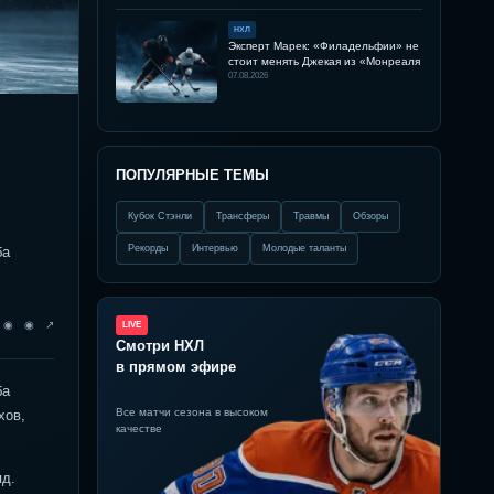
НХЛ
Эксперт Марек: «Филадельфии» не
стоит менять Джекая из «Монреаля
07.08.2026
ПОПУЛЯРНЫЕ ТЕМЫ
Кубок Стэнли
Трансферы
Травмы
Обзоры
Рекорды
Интервью
Молодые таланты
ба
◉ ◉ ◉ ↗
LIVE
Смотри НХЛ
в прямом эфире
ба
Все матчи сезона в высоком
хов,
качестве
яд.