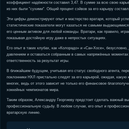
коэффициент надёжности составил 3,47. В сумме за всю свою карьер
из них были "сухими". Общий процент сэйвов за его карьеру составл
Эти цифры демонстрируют опыт и мастерство вратаря, который успел
статистические показатели могут казаться не самыми выдающимися,
его ценным активом для любой команды. Вратари, как правило, игра
показывая достойную игру даже в непростых ситуациях.
Его опыт в таких клубах, как «Колорадо» и «Сан-Хосе», безусловно
давлением и оставаться собранным в самых напряжённых моментах м
ответственность за результат игры.
В ближайшем будущем, учитывая его статус свободного агента, пер
поклонники НХЛ пристально следят за его карьерой, ожидая, какую 
многих, ведь от этого зависит не только его финансовое благополу
хоккейных чемпионатов мира.
Таким образом, Александру Георгиеву предстоит сделать важный в
профессиональную судьбу. В любом случае, его опыт и профессио
вратарскую линию.