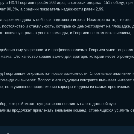
у в НХЛ Георгиев провёл 303 игры, в которых одержал 151 победу, при
яет 90,3%, а средний показатель надёжности равен 2,99.
 зарекомендовать себя как надежного игрока. Несмотря на то, что его
 постоянство и стабильность, которые он демонстрирует на площадке, 
ют ключевую роль в успехе команды, и Георгиев не стал исключением,
, добавил ему уверенности и профессионализма. Георгиев умеет справля
атча. Это качество крайне важно для вратаря, который несёт огромну
ед Георгиевым открываются новые возможности. Спортивные аналитики 
команду он выберет. Вопрос о его будущем контракте вызывает интерес 
чие, но и успешное продолжение карьеры в одном из самых престижных
ыбор, который может существенно повлиять на его дальнейшую
нализм продолжат привлекать внимание команд, стремящихся усилить с