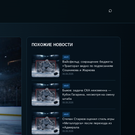
⌕
ПОХОЖИЕ НОВОСТИ
НХЛ
Вайсфельд: сокращение бюджета
«Трактора» видно по подписаниям
Сошникова и Жаркова
06.08.2026
НХЛ
Быков: задача СКА неизменна —
Кубок Гагарина, несмотря на смену
штаба
06.08.2026
НХЛ
Степан Старков оценил стиль игры
«Металлурга» после перехода из
«Адмирала
06.08.2026