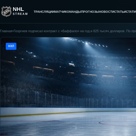
NHL
ТРАНСЛЯЦИИ
МАТЧИ
КОМАНДЫ
ПРОГНОЗЫ
НОВОСТИ
СТАТЬИ
СТАТИ
STREAM
Главная
›
Георгиев подписал контракт с «Баффало» на год и 825 тысяч долларов. По п
НХЛ