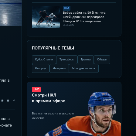
НХЛ
Вебер забил на 59-й минуте:
Швейцария U18 переиграла
Швецию U18 в овертайме
05.08.2026
ПОПУЛЯРНЫЕ ТЕМЫ
Кубок Стэнли
Трансферы
Травмы
Обзоры
Рекорды
Интервью
Молодые таланты
лял в
LIVE
Смотри НХЛ
◉ ◉ ◉ ↗
в прямом эфире
Все матчи сезона в высоком
лял в
качестве
ионате