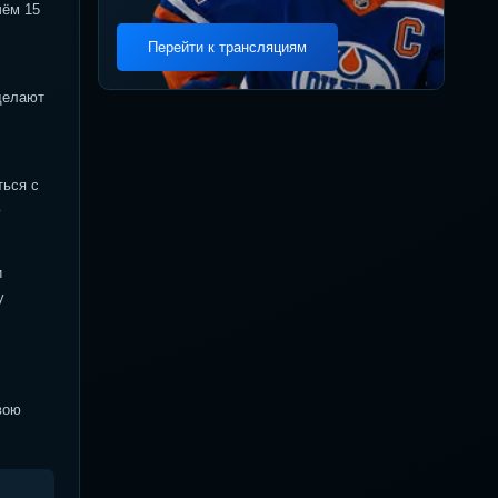
чём 15
Перейти к трансляциям
делают
ться с
ю
и
у
вою