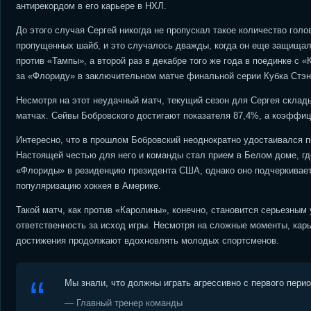
антирекордом в его карьере в НХЛ.
До этого случая Сергей никогда не пропускал такое количество голо
пропущенных шайб, и это случалось дважды, когда он еще защищал 
против «Тампы», а второй раз в декабре того же года в поединке с 
за «Флориду» в заключительном матче финальной серии Кубка Стэнл
Несмотря на этот неудачный матч, текущий сезон для Сергея склады
матчах. Сейвы Бобровского достигают показателя 87,4%, а коэффиц
Интересно, что в прошлом Бобровский неоднократно удостаивался п
Настоящей честью для него и команды стал прием в Белом доме, гд
«Флориды» в резиденцию президента США, однако оно подчеркивает т
популяризацию хоккея в Америке.
Такой матч, как против «Каролины», конечно, становится серьезным 
ответственность за исход игры. Несмотря на сложные моменты, кар
достижения продолжают вдохновлять молодых спортсменов.
Мы знали, что должны играть агрессивно с первого пери
— Главный тренер команды