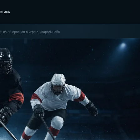
СТИКА
6 из 35 бросков в игре с «Каролиной»