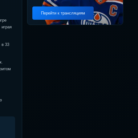
Перейти к трансляциям
игре
 играя
 в 33
к.
изитом
о