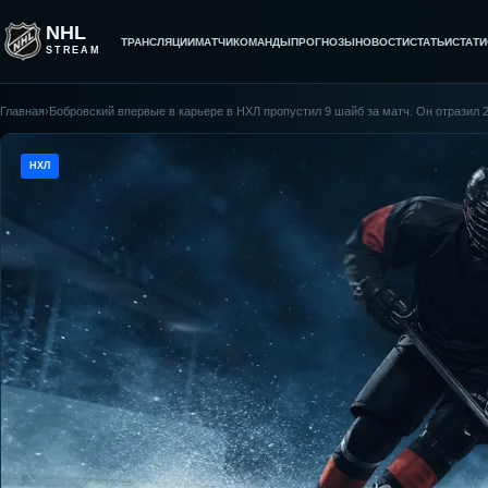
NHL
ТРАНСЛЯЦИИ
МАТЧИ
КОМАНДЫ
ПРОГНОЗЫ
НОВОСТИ
СТАТЬИ
СТАТИ
STREAM
Главная
›
Бобровский впервые в карьере в НХЛ пропустил 9 шайб за матч. Он отразил 2
НХЛ