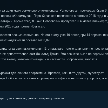
в за один матч регулярного чемпионата. Ранее его антирекордом были 8
ворота «Коламбуса». Первый раз это произошло в октябре 2018 года в 
«Калгари». Кроме того, 8 шайб Бобровский пропускал и в матче плей-офф,
и 2023 года против «Вегаса».
вается весьма стабильно. На его счету уже 19 побед при 14 поражениях
иент надежности составляет 3,09.
охвалы за свои выступления. Его называют «легендарным» не просто та
е их приветствовал сам Дональд Трамп. Это событие было не первым в
от вклад, который команда, и в частности Бобровский, вносят в
уроком для любого спортсмена. Вратари, как никто другой, чувствуют
ьера Бобровского остается примером профессионализма и упорства, а ег
ода. Здесь нельзя давать сопернику шансов.