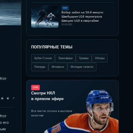
НХЛ
Вебер забил на 59-й минуте:
Швейцария U18 переиграла
Швецию U18 в овертайме
05.08.2026
ПОПУЛЯРНЫЕ ТЕМЫ
Кубок Стэнли
Трансферы
Травмы
Обзоры
Рекорды
Интервью
Молодые таланты
Этот
LIVE
Смотри НХЛ
◉ ◉ ◉ ↗
в прямом эфире
Все матчи сезона в высоком
Этот
качестве
о его
вым