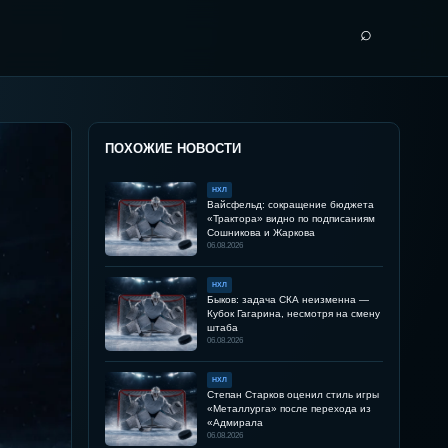
⌕
ПОХОЖИЕ НОВОСТИ
НХЛ
Вайсфельд: сокращение бюджета
«Трактора» видно по подписаниям
Сошникова и Жаркова
06.08.2026
НХЛ
Быков: задача СКА неизменна —
Кубок Гагарина, несмотря на смену
штаба
06.08.2026
НХЛ
Степан Старков оценил стиль игры
«Металлурга» после перехода из
«Адмирала
06.08.2026