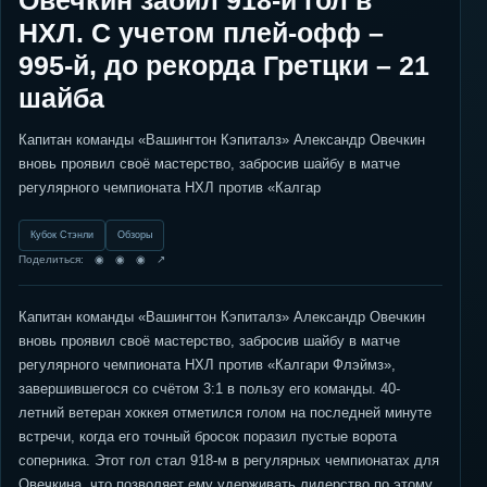
Овечкин забил 918-й гол в
НХЛ. С учетом плей-офф –
995-й, до рекорда Гретцки – 21
шайба
Капитан команды «Вашингтон Кэпиталз» Александр Овечкин
вновь проявил своё мастерство, забросив шайбу в матче
регулярного чемпионата НХЛ против «Калгар
Кубок Стэнли
Обзоры
Поделиться: ◉ ◉ ◉ ↗
Капитан команды «Вашингтон Кэпиталз» Александр Овечкин
вновь проявил своё мастерство, забросив шайбу в матче
регулярного чемпионата НХЛ против «Калгари Флэймз»,
завершившегося со счётом 3:1 в пользу его команды. 40-
летний ветеран хоккея отметился голом на последней минуте
встречи, когда его точный бросок поразил пустые ворота
соперника. Этот гол стал 918-м в регулярных чемпионатах для
Овечкина, что позволяет ему удерживать лидерство по этому