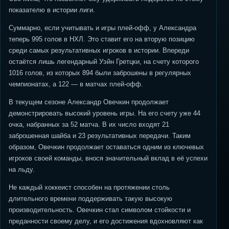
показателю в истории лиги.
Суммарно, если учитывать и игры плей-офф, у Александра
теперь 995 голов в НХЛ. Это ставит его на вторую позицию
среди самых результативных игроков в истории. Впереди
остаётся лишь легендарный Уэйн Гретцки, на счету которого
1016 голов, из которых 894 были заброшены в регулярных
чемпионатах, а 122 — в матчах плей-офф.
В текущем сезоне Александр Овечкин продолжает
демонстрировать высокий уровень игры. На его счету уже 44
очка, набранных за 52 матча. В их число входят 21
заброшенная шайба и 23 результативных передачи. Таким
образом, Овечкин продолжает оставаться одним из ключевых
игроков своей команды, внося значительный вклад в её успехи
на льду.
Не каждый хоккеист способен на протяжении столь
длительного времени поддерживать такую высокую
производительность. Овечкин стал символом стойкости и
преданности своему делу, и его достижения вдохновляют как