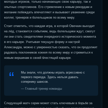
молодых игроков, только начинающих свою карьеру, так и
опытных спортсменов. Его стремление к новым рекордам и
желание побеждать впечатляют и вызывают уважение среди
коллег, тренеров и болельщиков по всему миру.
Стоит отметить, что каждая игра, в которой Овечкин выходит
на лёд, становится событием, ведь болельщики ждут, смогут
ли они стать свидетелями очередного исторического момента
в его карьере. Учитывая текущую форму и настрой
Александра, можно с уверенностью сказать, что он продолжит
радовать поклонников хоккея по всему миру и стремиться к
новым вершинам в своей блестящей карьере.
Мы знали, что должны играть агрессивно с
первого периода. Здесь нельзя давать
сопернику шансов.
— Главный тренер команды
Следующий матч серии может стать ключевым в борьбе за