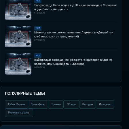
НХЛ
Экс-форвард Хара попал в ДТП на велосипеде в Словакии:
подробности инцидента
07.08.2026
НХЛ
Миннесота» не смогла выменять Ларкина у «Детройта»:
клуб отказался от предложений
07.08.2026
НХЛ
Вайсфельд: сокращение бюджета «Трактора» видно по
подписаниям Сошникова и Жаркова
06.08.2026
ПОПУЛЯРНЫЕ ТЕМЫ
Кубок Стэнли
Трансферы
Травмы
Обзоры
Рекорды
Интервью
Молодые таланты