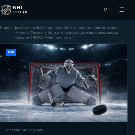
NHL
⌕
☰
STREAM
Главная
›
Григоренко на BMW снес ворота ЖК в Челябинске, с ним были Ливо
и Никонов. Хоккеисты были в нетрезвом виде, машина подарена за
победу на ОИ-2018 («Mash на спорте»)
НХЛ
17.01.2026, 04:41:14
МСК