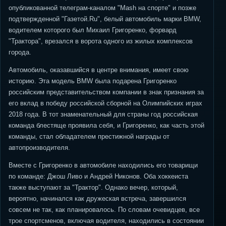
опубликованной телеграм-каналом "Mash на спорте" и позже
подтвержденной "Газетой.Ru", белый автомобиль марки BMW,
водителем которого был Михаил Григоренко, форвард
"Трактора", врезался в ворота одного из жилых комплексов
города.
Автомобиль, оказавшийся в центре внимания, имеет свою
историю. Эта модель BMW была подарена Григоренко
российским представительством компании в знак признания за
его вклад в победу российской сборной на Олимпийских играх
2018 года. В тот знаменательный для страны год российская
команда блестяще проявила себя, и Григоренко, как часть этой
команды, стал обладателем престижной награды от
автопроизводителя.
Вместе с Григоренко в автомобиле находились его товарищи
по команде: Джош Ливо и Андрей Никонов. Оба хоккеиста
также выступают за "Трактор". Однако вечер, который,
вероятно, начинался как дружеская встреча, завершился
совсем не так, как планировалось. По словам очевидцев, все
трое спортсменов, включая водителя, находились в состоянии