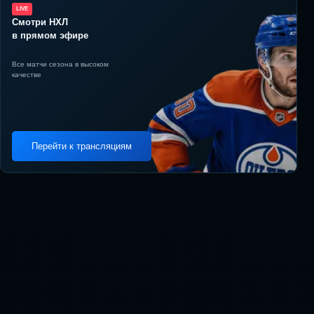
LIVE
Смотри НХЛ
в прямом эфире
Все матчи сезона в высоком
качестве
Перейти к трансляциям