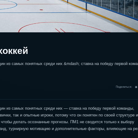
хоккей
дин из самых понятных среди них &mdash; ставка на победу первой ком
Поделиться:
дин из самых понятных среди них — ставка на победу первой команды,
ички, так и опытные игроки, потому что он понятен по своей структуре и
 чтобы делать осознанные прогнозы. ПМ1 не сводится только к выбору
анд, турнирную мотивацию и дополнительные факторы, влияющие на рез