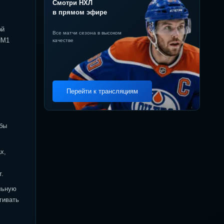
Смотри НХЛ
в прямом эфире
ой
Все матчи сезона в высоком
ПМ1
качестве
Перейти к трансляциям
обы
х,
т.
льную
гивать