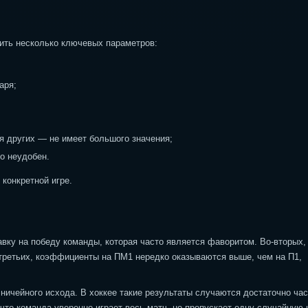
нить несколько ключевых параметров:
аря;
я других — не имеет большого значения;
о неудобен.
конкретной игре.
авку на победу команды, которая часто является фаворитом. Во-вторых,
-третьих, коэффициенты на ПМ1 нередко оказываются выше, чем на П1,
ничейного исхода. В хоккее такие результаты случаются достаточно час
 что команда уверенно играет весь матч, но пропускает одну случайную