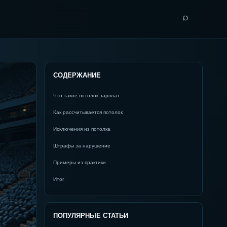
⌕
СОДЕРЖАНИЕ
Что такое потолок зарплат
Как рассчитывается потолок
Исключения из потолка
Штрафы за нарушение
Примеры из практики
Итог
ПОПУЛЯРНЫЕ СТАТЬИ