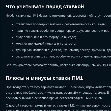
Что учитывать перед ставкой
Чтобы ставка на ПМ1 была не интуитивной, а осознанной, стоит оце
статистику последних матчей и результативность команды;
наличие травм, особенно среди первых двух звеньев или врат
силу соперника и его форму на выезде;
количество матчей подряд и усталость;
турнирную мотивацию: для одних команд победа критична, дл
результаты очных встреч, особенно если соперник традиционн
Все эти факторы помогают понять, насколько оправдан выбор ПМ1 в 
Плюсы и минусы ставки ПМ1
Преимуществ у такого варианта немало. Во-первых, игрок делает ст
отсутствие необходимости учитывать овертайм упрощает анализ. В
поскольку ничья в основное время остаётся отдельным риском.
С другой стороны, важный минус ставки ПМ1 — именно вероятность 
особенно в матчах равных по уровню команд. И нередко бывает так,