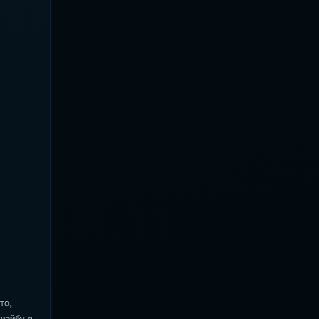
то,
 шайбу в