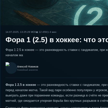
14.07.2025, 13:25:29
МСК
◉ 12 458
◷
4
мин
Фора 1 (2.5) в хоккее: что эт
Фора 1 2.5 в хоккее — это разновидность ставки с гандикапом, при
началом ма
Алексей Новиков
Хоккейный аналитик
Фора 1 2.5 в хоккее
— это разновидность ставки с гандикапом, при
перед началом матча. Такой вид пари особенно популярен у игроков
выиграть даже при поражении команды, если разница в счёте не пре
матчей, где ожидается упорная борьба без крупных разрывов в счёте
Ставки на фору позволяют уравнять шансы соперников и дают беттор