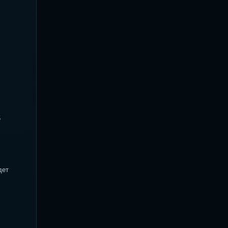
5
дет