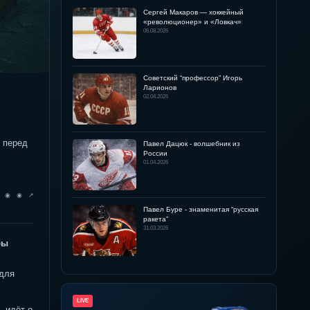
Сергей Макаров — хоккейный
«революционер» и «Ловкач»
06.08.2026
Советский “профессор” Игорь
Ларионов
02.04.2026
ы перед
Павел Дацюк - волшебник из
России
01.04.2026
 ◉ ◉ ◉ ↗
Павел Буре - знаменитая “русская
ракета”
31.03.2026
бы
 для
LIVE
ь идёт о