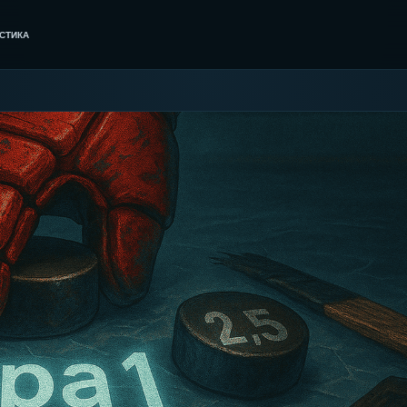
СТИКА