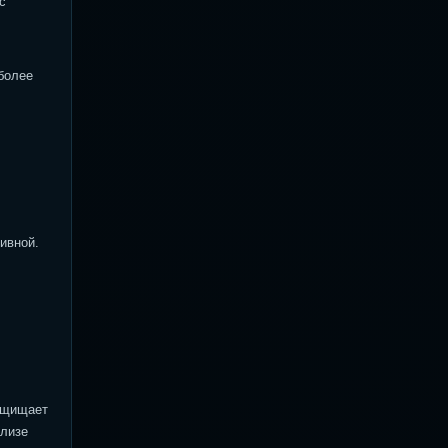
с
более
ивной.
защищает
ализе