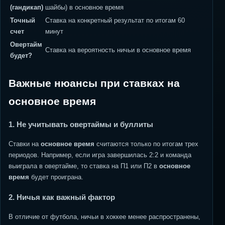
(гандикап)
шайбы) в основное время
Точный
Ставка на конкретный результат по итогам 60
счет
минут
Овертайм
Ставка на вероятность ничьи в основное время
будет?
Важные нюансы при ставках на
основное время
1.
Не учитывать овертаймы и буллиты
Ставки на
основное время
считаются только по итогам трех
периодов. Например, если игра завершилась 2:2 и команда
выиграла в овертайме, то ставка на П1 или П2 в
основное
время
будет проиграна.
2.
Ничья как важный фактор
В отличие от футбола, ничьи в хоккее менее распространены,