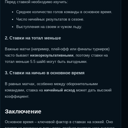
Перед ставкой необходимо изучить:
Среднее количество голов команды в основное время.
Число ничейных результатов в сезоне.
Выступления на своем и чужом льду.
2.
Ставки на тотал меньше
Важные матчи (например, плей-офф или финалы турниров)
часто бывают
низкорезультативными
, поэтому ставки на
тотал меньше 5.5 шайб могут быть выгодными.
3.
Ставки на ничью в основное время
В равных матчах, особенно между оборонительными
командами, ставка на
ничейный исход
может дать высокий
коэффициент.
Заключение
Основное время – ключевой фактор в ставках на хоккей. Оно