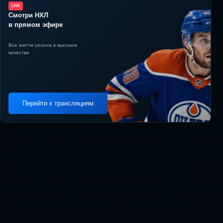
LIVE
Смотри НХЛ
в прямом эфире
Все матчи сезона в высоком
качестве
Перейти к трансляциям