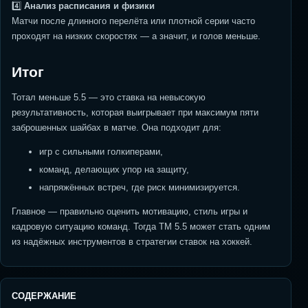
4️⃣
Анализ расписания и физики
Матчи после длинного перелёта или плотной серии часто
проходят на низких скоростях — а значит, и голов меньше.
Итог
Тотал меньше 5.5 — это ставка на невысокую
результативность, которая выигрывает при максимум пяти
заброшенных шайбах в матче. Она подходит для:
игр с сильными голкиперами,
команд, делающих упор на защиту,
напряжённых встреч, где риск минимизируется.
Главное — правильно оценить мотивацию, стиль игры и
кадровую ситуацию команд. Тогда ТМ 5.5 может стать одним
из надёжных инструментов в стратегии ставок на хоккей.
СОДЕРЖАНИЕ