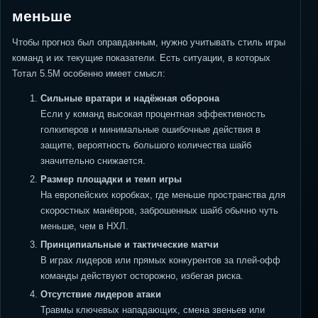
меньше
Чтобы прогноз был оправданным, нужно учитывать стиль игры
команд и их текущие показатели. Есть ситуации, в которых
Тотал 5.5М особенно имеет смысл:
Сильные вратари и надёжная оборона
Если у команд высокая процентная эффективность
голкиперов и минимальные ошибочные действия в
защите, вероятность большого количества шайб
значительно снижается.
Размер площадки и темп игры
На европейских коробках, где меньше пространства для
скоростных манёвров, заброшенных шайб обычно чуть
меньше, чем в НХЛ.
Принципиальные и тактические матчи
В играх лидеров или прямых конкурентов за плей-офф
команды действуют осторожно, избегая риска.
Отсутствие лидеров атаки
Травмы ключевых нападающих, смена звеньев или