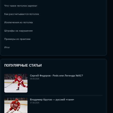
Что такое потолок зарплат
Как рассчитывается потолок
Исключения из потолка
Штрафы за нарушение
Примеры из практики
Итог
ПОПУЛЯРНЫЕ СТАТЬИ
Сергей Федоров - Feds или Легенда №91?
09.08.2026
Владимир Крутов — русский «танк»
07.08.2026