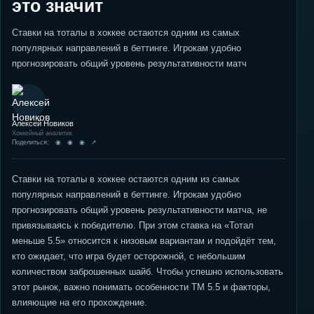
это значит
Ставки на тоталы в хоккее остаются одним из самых
популярных направлений в беттинге. Игрокам удобно
прогнозировать общий уровень результативности матч
Алексей Новиков
Хоккейный аналитик
Поделиться: ◉ ◉ ◉ ↗
Ставки на тоталы в хоккее остаются одним из самых
популярных направлений в беттинге. Игрокам удобно
прогнозировать общий уровень результативности матча, не
привязываясь к победителю. При этом ставка на «Тотал
меньше 5.5» относится к низовым вариантам и подойдёт тем,
кто ожидает, что игра будет осторожной, с небольшим
количеством заброшенных шайб. Чтобы успешно использовать
этот рынок, важно понимать особенности ТМ 5.5 и факторы,
влияющие на его прохождение.