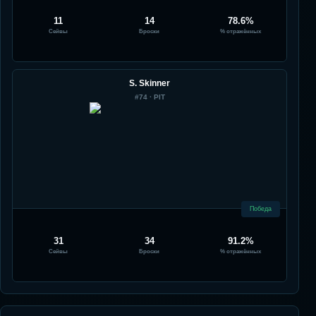
11
14
78.6%
Сейвы
Броски
% отражённых
S. Skinner
#
74
·
PIT
Победа
31
34
91.2%
Сейвы
Броски
% отражённых