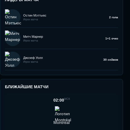
Остин Мэттьюс
2 гола
Игрок матча
Митч Марнер
1+1 очко
Игрок матча
Джозеф Уолл
30 сейвов
Игрок матча
БЛИЖАЙШИЕ МАТЧИ
МСК
02:00
Montréal