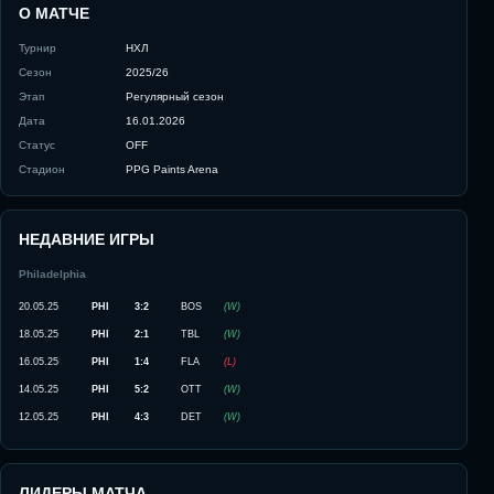
О МАТЧЕ
Турнир
НХЛ
Сезон
2025/26
Этап
Регулярный сезон
Дата
16.01.2026
Статус
OFF
Стадион
PPG Paints Arena
НЕДАВНИЕ ИГРЫ
Philadelphia
20.05.25
PHI
3:2
BOS
(
W
)
18.05.25
PHI
2:1
TBL
(
W
)
16.05.25
PHI
1:4
FLA
(
L
)
14.05.25
PHI
5:2
OTT
(
W
)
12.05.25
PHI
4:3
DET
(
W
)
ЛИДЕРЫ МАТЧА