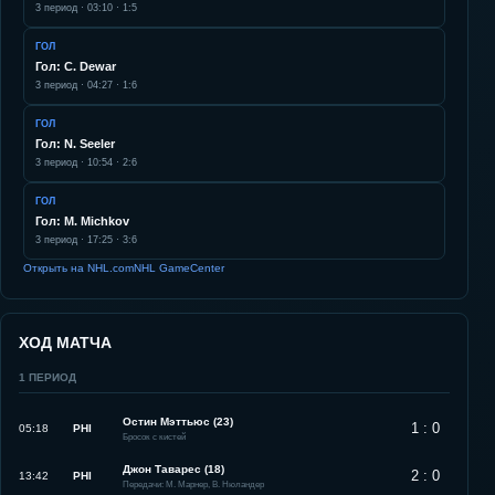
3
период ·
03:10
·
1:5
ГОЛ
Гол: C. Dewar
3
период ·
04:27
·
1:6
ГОЛ
Гол: N. Seeler
3
период ·
10:54
·
2:6
ГОЛ
Гол: M. Michkov
3
период ·
17:25
·
3:6
Открыть на NHL.com
NHL GameCenter
ХОД МАТЧА
1
ПЕРИОД
Остин Мэттьюс (23)
1 : 0
05:18
PHI
Бросок с кистей
Джон Таварес (18)
2 : 0
13:42
PHI
Передачи: М. Марнер, В. Нюландер