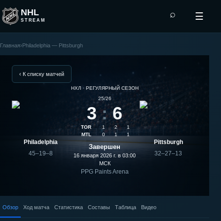
NHL
⌕
☰
STREAM
Главная
›
Philadelphia — Pittsburgh
Pittsburgh
—
‹ К списку матчей
НХЛ · РЕГУЛЯРНЫЙ СЕЗОН
Philadelphia:
25/26
3
:
6
результат
TOR
1
2
1
матча
MTL
0
1
1
Philadelphia
Pittsburgh
Завершен
45–19–8
32–27–13
16 января 2026 г. в 03:00
МСК
PPG Paints Arena
Обзор
Ход матча
Статистика
Составы
Таблица
Видео