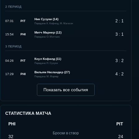
2
ПЕРИОД
Ник Сузуки (14)
2 : 1
07:31
PIT
Передачи: К. Кофилд, М. Матесон
Митч Марнер (12)
3 : 1
15:54
PHI
Передача: О. Мэттьюс
3
ПЕРИОД
Коул Кофилд (11)
3 : 2
04:26
PIT
Передача: Н. Сузуки
Вильям Нюландер (27)
4 : 2
17:29
PHI
Передача: М. Марнер
Показать все события
СТАТИСТИКА МАТЧА
PHI
PIT
Броски в створ
32
24