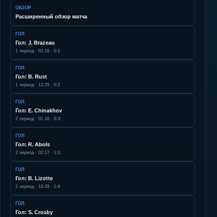
ОБЗОР
Расширенный обзор матча
ГОЛ
Гол: J. Brazeau
1
период ·
02:16
·
0:1
ГОЛ
Гол: B. Rust
1
период ·
12:25
·
0:2
ГОЛ
Гол: E. Chinakhov
2
период ·
01:16
·
0:3
ГОЛ
Гол: R. Abols
2
период ·
02:17
·
1:3
ГОЛ
Гол: B. Lizotte
2
период ·
18:29
·
1:4
ГОЛ
Гол: S. Crosby