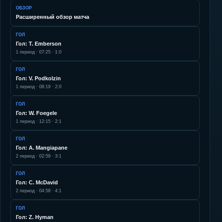
ОБЗОР
Расширенный обзор матча
ГОЛ
Гол: T. Emberson
1
период ·
07:25
·
1:0
ГОЛ
Гол: V. Podkolzin
1
период ·
08:19
·
2:0
ГОЛ
Гол: W. Foegele
1
период ·
12:15
·
2:1
ГОЛ
Гол: A. Mangiapane
2
период ·
02:59
·
3:1
ГОЛ
Гол: C. McDavid
2
период ·
04:58
·
4:1
ГОЛ
Гол: Z. Hyman