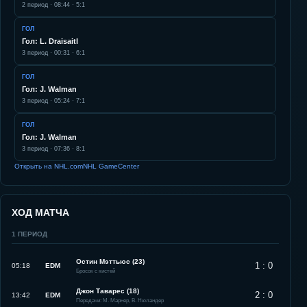
2
период ·
08:44
·
5:1
ГОЛ
Гол: L. Draisaitl
3
период ·
00:31
·
6:1
ГОЛ
Гол: J. Walman
3
период ·
05:24
·
7:1
ГОЛ
Гол: J. Walman
3
период ·
07:36
·
8:1
Открыть на NHL.com
NHL GameCenter
ХОД МАТЧА
1
ПЕРИОД
Остин Мэттьюс (23)
1 : 0
05:18
EDM
Бросок с кистей
Джон Таварес (18)
2 : 0
13:42
EDM
Передачи: М. Марнер, В. Нюландер