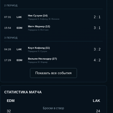
2
ПЕРИОД
Ник Сузуки (14)
2 : 1
07:31
LAK
Передачи: К. Кофилд, М. Матесон
Митч Марнер (12)
3 : 1
15:54
EDM
Передача: О. Мэттьюс
3
ПЕРИОД
Коул Кофилд (11)
3 : 2
04:26
LAK
Передача: Н. Сузуки
Вильям Нюландер (27)
4 : 2
17:29
EDM
Передача: М. Марнер
Показать все события
СТАТИСТИКА МАТЧА
EDM
LAK
Броски в створ
32
24