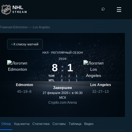
NHL
⌕
☰
STREAM
Главная
›
Edmonton — Los Angeles
Los
Angeles
‹ К списку матчей
НХЛ · РЕГУЛЯРНЫЙ СЕЗОН
—
25/26
8
:
1
Edmonton:
TOR
1
2
1
результат
MTL
0
1
1
Edmonton
Los Angeles
Завершен
матча
45–19–8
32–27–13
27 февраля 2026 г. в 06:30
МСК
Crypto.com Arena
Обзор
Ход матча
Статистика
Составы
Таблица
Видео