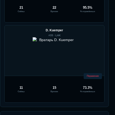
21
22
95.5%
Сейвы
Броски
% отражённых
D. Kuemper
#
35
·
LAK
Поражение
11
15
73.3%
Сейвы
Броски
% отражённых