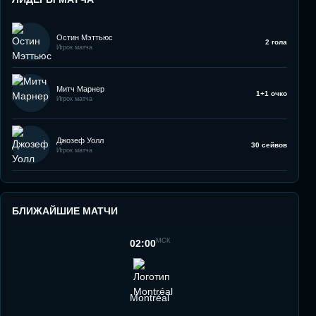
Остин Мэттьюс
2 гола
Игрок матча
Митч Марнер
1+1 очко
Игрок матча
Джозеф Уолл
30 сейвов
Игрок матча
БЛИЖАЙШИЕ МАТЧИ
МСК
02:00
Montréal