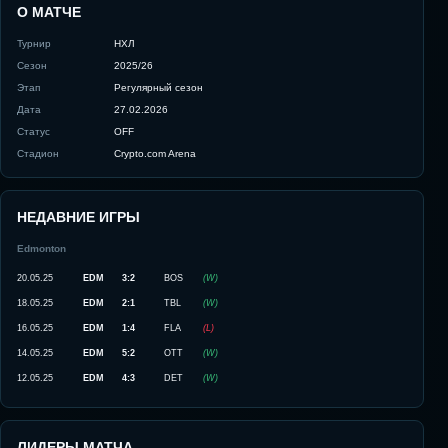
О МАТЧЕ
Турнир
НХЛ
Сезон
2025/26
Этап
Регулярный сезон
Дата
27.02.2026
Статус
OFF
Стадион
Crypto.com Arena
НЕДАВНИЕ ИГРЫ
Edmonton
20.05.25
EDM
3:2
BOS
(
W
)
18.05.25
EDM
2:1
TBL
(
W
)
16.05.25
EDM
1:4
FLA
(
L
)
14.05.25
EDM
5:2
OTT
(
W
)
12.05.25
EDM
4:3
DET
(
W
)
ЛИДЕРЫ МАТЧА