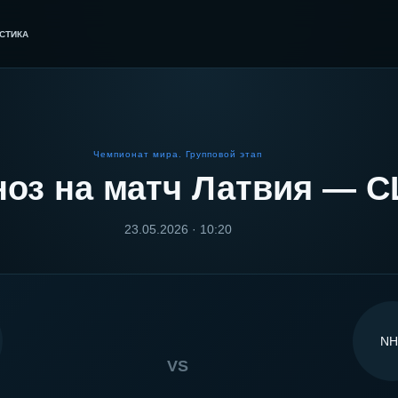
СТИКА
Чемпионат мира. Групповой этап
ноз на матч
Латвия
—
С
23.05.2026 · 10:20
NH
VS