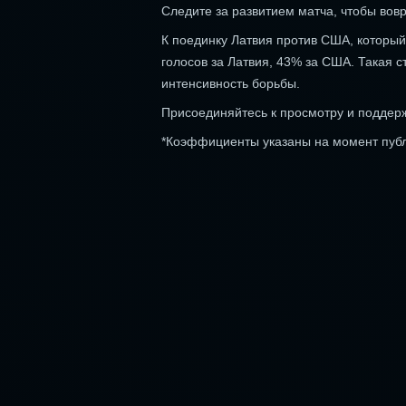
Следите за развитием матча, чтобы вов
К поединку Латвия против США, которы
голосов за Латвия, 43% за США. Такая 
интенсивность борьбы.
Присоединяйтесь к просмотру и поддер
*Коэффициенты указаны на момент публ