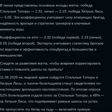
В линии представлены основные исходы матча: победа
Стальные Топоры — 2.32, ничья — 2.19, победа Хитрые Лисы
— 5.05. Эти коэффициенты учитывают силу атакующих бригад,
надёжность вратаря и стратегию тренеров в ключевые
моменты игры.
Коэффициенты на итог — 2.32 (победа первой), 2.19 (ничья),
5.05 (победа второй). Эксперты учитывают статистику бросков
по воротам и эффективность спецбригад в большинстве и
меньшинстве.
Следите за развитием матча, чтобы вовремя корректировать
ставки и повысить шансы на прибыль!
11.06.2026 на ледовой арене сойдутся Стальные Топоры и
Хитрые Лисы, и тысячи болельщиков станут свидетелями по-
настоящему зрелищного противостояния. По итогам опроса
52% болельщиков отдали голос за Стальные Топоры, а 48% —
за Хитрые Лисы, что подчёркивает равные шансы на успех.
Не пропустите эту битву на льду — включайте прямую