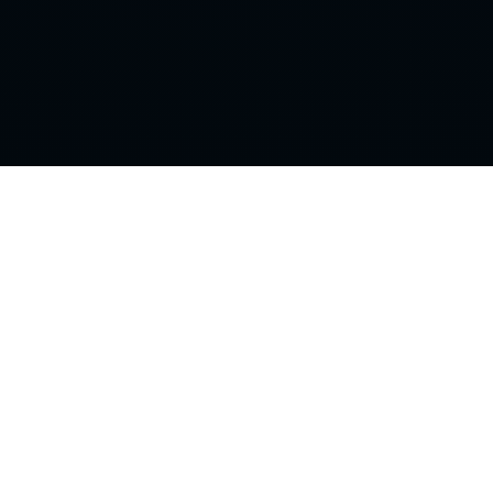
NHL
STREAM
Хоккейный портал: матчи, новости, аналитика и статистика НХЛ.
TG
VK
Навигация
Информация
Трансляции
Новости
Матчи
Статьи
Команды
Статистика