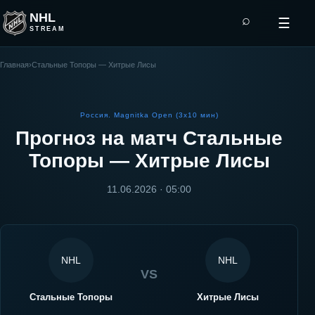
NHL
⌕
☰
STREAM
Главная
›
Стальные Топоры — Хитрые Лисы
Россия. Magnitka Open (3х10 мин)
Прогноз на матч
Стальные
Топоры
—
Хитрые Лисы
11.06.2026 · 05:00
NHL
NHL
VS
Стальные Топоры
Хитрые Лисы