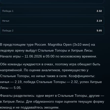
Победа 1
2.32
Ничья
2.19
Победа 2
5.05
В предстоящем туре Россия. Magnitka Open (3х10 мин) на
ледовую арену выйдут Стальные Топоры и Хитрые Лисы.
Начало игры – 11.06.2026 в 05:00 по московскому времени.
Обе команды нуждаются в очках, поэтому игра обещает быть
напряжённой. По оценке аналитиков, преимущество у
Стальные Топоры, но ничья также в силе. Коэффициенты:
ничья — 2.19, победа Стальные Топоры — 2.32, успех Хитрые
Лисы — 5.05.
Фанаты разделились: одни верят в Стальные Топоры, другие —
в Хитрые Лисы. Для обдуманного пари оцените текущую форму
команд и не поддавайтесь эмоциям.