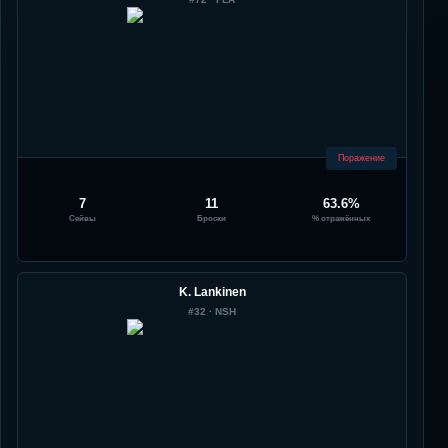
Поражение
7
11
63.6%
Сейвы
Броски
% отражённых
K. Lankinen
#
32
·
NSH