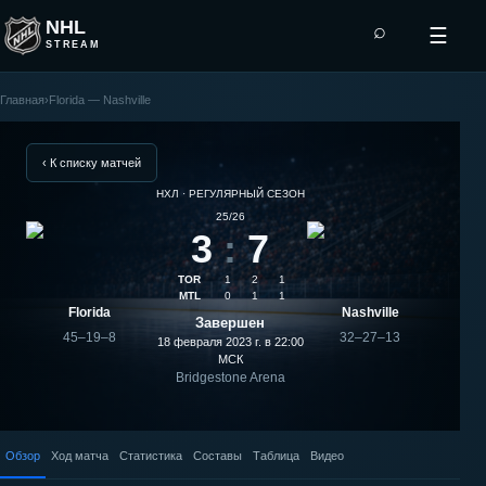
NHL
⌕
☰
STREAM
Главная
›
Florida — Nashville
Nashville
—
‹ К списку матчей
НХЛ · РЕГУЛЯРНЫЙ СЕЗОН
Florida:
25/26
3
:
7
результат
TOR
1
2
1
матча
MTL
0
1
1
Florida
Nashville
Завершен
45–19–8
32–27–13
18 февраля 2023 г. в 22:00
МСК
Bridgestone Arena
Обзор
Ход матча
Статистика
Составы
Таблица
Видео