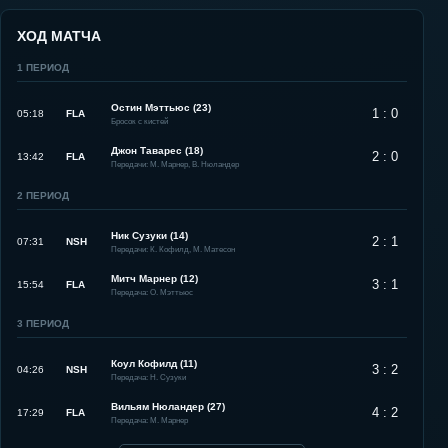
ХОД МАТЧА
1
ПЕРИОД
Остин Мэттьюс (23)
1 : 0
05:18
FLA
Бросок с кистей
Джон Таварес (18)
2 : 0
13:42
FLA
Передачи: М. Марнер, В. Нюландер
2
ПЕРИОД
Ник Сузуки (14)
2 : 1
07:31
NSH
Передачи: К. Кофилд, М. Матесон
Митч Марнер (12)
3 : 1
15:54
FLA
Передача: О. Мэттьюс
3
ПЕРИОД
Коул Кофилд (11)
3 : 2
04:26
NSH
Передача: Н. Сузуки
Вильям Нюландер (27)
4 : 2
17:29
FLA
Передача: М. Марнер