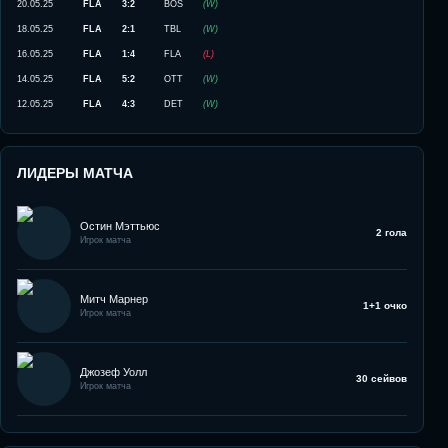
20.05.25
FLA
3:2
BOS
(
W
)
18.05.25
FLA
2:1
TBL
(
W
)
16.05.25
FLA
1:4
FLA
(
L
)
14.05.25
FLA
5:2
OTT
(
W
)
12.05.25
FLA
4:3
DET
(
W
)
ЛИДЕРЫ МАТЧА
Остин Мэттьюс
2 гола
Игрок матча
Митч Марнер
1+1 очко
Игрок матча
Джозеф Уолл
30 сейвов
Игрок матча