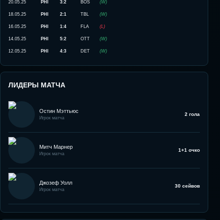
20.05.25
PHI
3:2
BOS
(
W
)
18.05.25
PHI
2:1
TBL
(
W
)
16.05.25
PHI
1:4
FLA
(
L
)
14.05.25
PHI
5:2
OTT
(
W
)
12.05.25
PHI
4:3
DET
(
W
)
ЛИДЕРЫ МАТЧА
Остин Мэттьюс
2 гола
Игрок матча
Митч Марнер
1+1 очко
Игрок матча
Джозеф Уолл
30 сейвов
Игрок матча