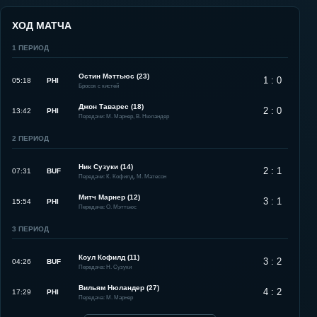
ХОД МАТЧА
1
ПЕРИОД
Остин Мэттьюс (23)
1 : 0
05:18
PHI
Бросок с кистей
Джон Таварес (18)
2 : 0
13:42
PHI
Передачи: М. Марнер, В. Нюландер
2
ПЕРИОД
Ник Сузуки (14)
2 : 1
07:31
BUF
Передачи: К. Кофилд, М. Матесон
Митч Марнер (12)
3 : 1
15:54
PHI
Передача: О. Мэттьюс
3
ПЕРИОД
Коул Кофилд (11)
3 : 2
04:26
BUF
Передача: Н. Сузуки
Вильям Нюландер (27)
4 : 2
17:29
PHI
Передача: М. Марнер