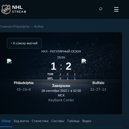
NHL
⌕
☰
STREAM
Главная
›
Philadelphia — Buffalo
Buffalo
—
‹ К списку матчей
НХЛ · РЕГУЛЯРНЫЙ СЕЗОН
Philadelphia:
25/26
1
:
2
результат
TOR
1
2
1
матча
MTL
0
1
1
Philadelphia
Buffalo
Завершен
45–19–8
32–27–13
28 сентября 2022 г. в 02:00
МСК
KeyBank Center
Обзор
Ход матча
Статистика
Составы
Таблица
Видео