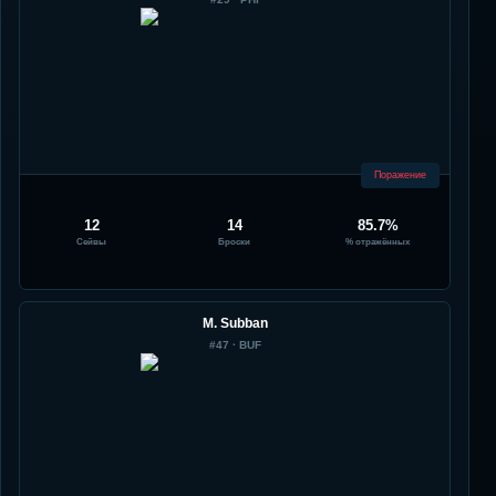
Поражение
12
14
85.7%
Сейвы
Броски
% отражённых
M. Subban
#
47
·
BUF