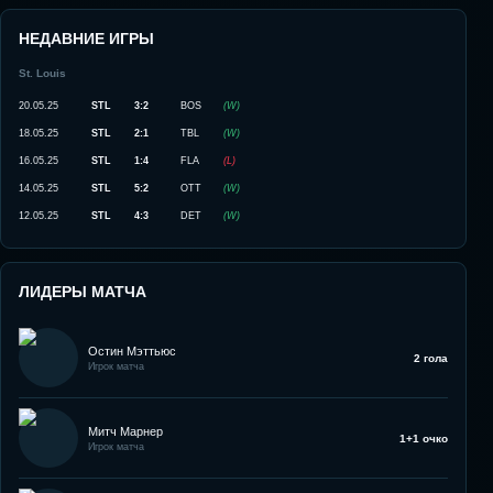
НЕДАВНИЕ ИГРЫ
St. Louis
20.05.25
STL
3:2
BOS
(
W
)
18.05.25
STL
2:1
TBL
(
W
)
16.05.25
STL
1:4
FLA
(
L
)
14.05.25
STL
5:2
OTT
(
W
)
12.05.25
STL
4:3
DET
(
W
)
ЛИДЕРЫ МАТЧА
Остин Мэттьюс
2 гола
Игрок матча
Митч Марнер
1+1 очко
Игрок матча