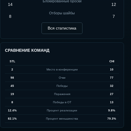
Блокированные броски
14
12
Отборы шайбы
8
7
Вся статистика
СРАВНЕНИЕ КОМАНД
STL
CHI
2
Место в конференции
10
98
Очки
77
45
Победы
32
19
Поражения
27
8
Победы в ОТ
13
12.4%
Процент реализации
9.8%
82.1%
Процент меньшинства
79.3%