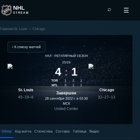
NHL
⌕
☰
STREAM
Главная
›
St. Louis — Chicago
Chicago
—
‹ К списку матчей
НХЛ · РЕГУЛЯРНЫЙ СЕЗОН
St.
25/26
4
:
1
Louis:
TOR
1
2
1
результат
MTL
0
1
1
St. Louis
Chicago
Завершен
матча
45–19–8
32–27–13
28 сентября 2022 г. в 03:30
МСК
United Center
Обзор
Ход матча
Статистика
Составы
Таблица
Видео