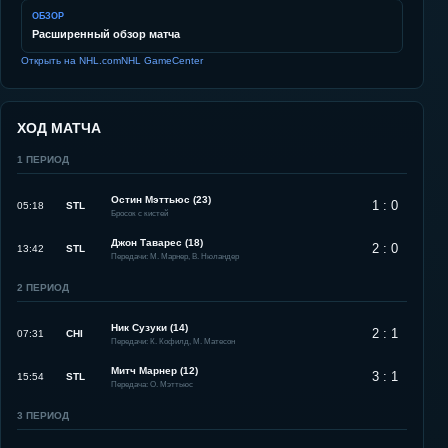
ОБЗОР
Расширенный обзор матча
Открыть на NHL.com
NHL GameCenter
ХОД МАТЧА
1
ПЕРИОД
Остин Мэттьюс (23)
1 : 0
05:18
STL
Бросок с кистей
Джон Таварес (18)
2 : 0
13:42
STL
Передачи: М. Марнер, В. Нюландер
2
ПЕРИОД
Ник Сузуки (14)
2 : 1
07:31
CHI
Передачи: К. Кофилд, М. Матесон
Митч Марнер (12)
3 : 1
15:54
STL
Передача: О. Мэттьюс
3
ПЕРИОД