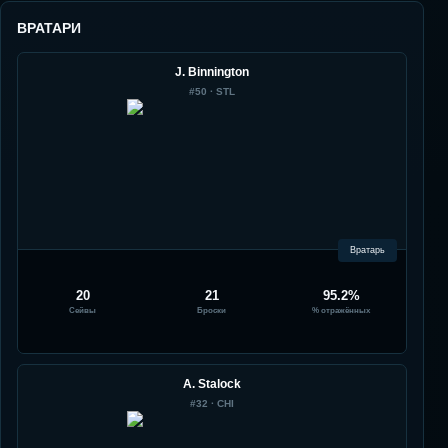
ВРАТАРИ
J. Binnington
#
50
·
STL
Вратарь
20
21
95.2%
Сейвы
Броски
% отражённых
A. Stalock
#
32
·
CHI