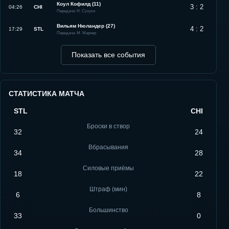
Коул Кофилд (11)
3 : 2
04:26
CHI
Передача: Н. Сузуки
Вильям Нюландер (27)
4 : 2
17:29
STL
Передача: М. Марнер
Показать все события
СТАТИСТИКА МАТЧА
STL
CHI
Броски в створ
32
24
Вбрасывания
34
28
Силовые приёмы
18
22
Штраф (мин)
6
8
Большинство
33
0