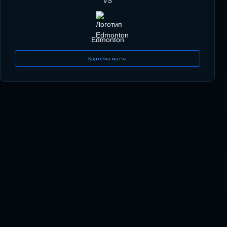
VS
Edmonton
Карточка матча