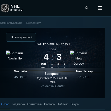
NHL
⌕
☰
STREAM
Главная
›
Nashville — New Jersey
New
Jersey
‹ К списку матчей
НХЛ · РЕГУЛЯРНЫЙ СЕЗОН
—
25/26
4
:
3
Nashville:
TOR
1
2
1
результат
MTL
0
1
1
Nashville
New Jersey
Завершен
матча
45–19–8
32–27–13
2 декабря 2022 г. в 03:00
МСК
Prudential Center
Обзор
Ход матча
Статистика
Составы
Таблица
Видео