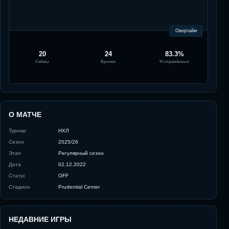
Овертайм
20
24
83.3%
Сейвы
Броски
% отражённых
О МАТЧЕ
Турнир
НХЛ
Сезон
2025/26
Этап
Регулярный сезон
Дата
02.12.2022
Статус
OFF
Стадион
Prudential Center
НЕДАВНИЕ ИГРЫ