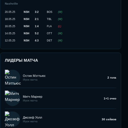
Nashville
20.05.25
NSH
3:2
BOS
(
W
)
18.05.25
NSH
2:1
TBL
(
W
)
16.05.25
NSH
1:4
FLA
(
L
)
14.05.25
NSH
5:2
OTT
(
W
)
12.05.25
NSH
4:3
DET
(
W
)
ЛИДЕРЫ МАТЧА
Остин Мэттьюс
2 гола
Игрок матча
Митч Марнер
1+1 очко
Игрок матча
Джозеф Уолл
30 сейвов
Игрок матча