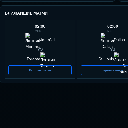
БЛИЖАЙШИЕ МАТЧИ
02:00
02:00
МСК
МСК
Montréal
Dallas
VS
VS
Toronto
St. Louis
Карточка матча
Карточка матча