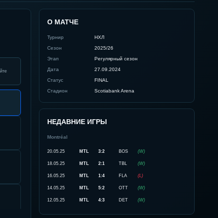
О МАТЧЕ
Турнир
НХЛ
Сезон
2025/26
Этап
Регулярный сезон
Дата
27.09.2024
йте
Статус
FINAL
Стадион
Scotiabank Arena
НЕДАВНИЕ ИГРЫ
Montréal
20.05.25
MTL
3:2
BOS
(
W
)
18.05.25
MTL
2:1
TBL
(
W
)
16.05.25
MTL
1:4
FLA
(
L
)
14.05.25
MTL
5:2
OTT
(
W
)
12.05.25
MTL
4:3
DET
(
W
)