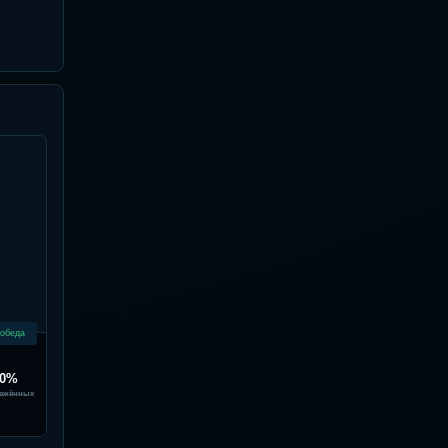
обеда
90%
ажённых