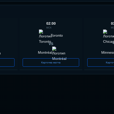
02:00
0
МСК
М
Toronto
VS
Montréal
Minnes
Карточка матча
Карто