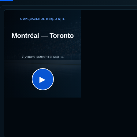
ОФИЦИАЛЬНОЕ ВИДЕО NHL
Montréal
—
Toronto
Лучшие моменты матча
▶