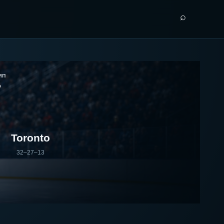
⌕
Toronto
32–27–13