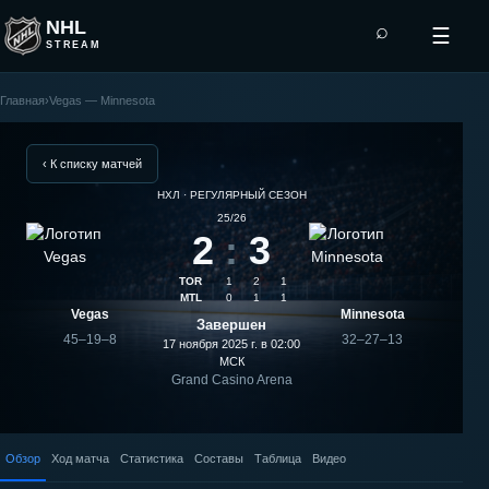
NHL
⌕
☰
STREAM
Главная
›
Vegas — Minnesota
Minnesota
—
‹ К списку матчей
НХЛ · РЕГУЛЯРНЫЙ СЕЗОН
Vegas:
25/26
2
:
3
результат
TOR
1
2
1
матча
MTL
0
1
1
Vegas
Minnesota
Завершен
45–19–8
32–27–13
17 ноября 2025 г. в 02:00
МСК
Grand Casino Arena
Обзор
Ход матча
Статистика
Составы
Таблица
Видео