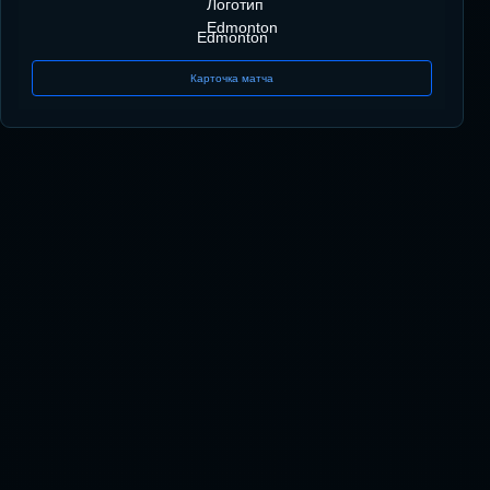
Edmonton
Карточка матча