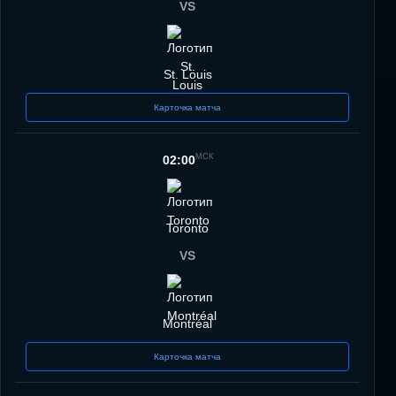
VS
St. Louis
Карточка матча
МСК
02:00
Toronto
VS
Montréal
Карточка матча