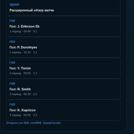
ОБЗОР
Расширенный обзор матча
ГОЛ
Гол: J. Eriksson Ek
1
период ·
04:49
·
0:1
ГОЛ
Гол: P. Dorofeyev
1
период ·
15:14
·
1:1
ГОЛ
Гол: Y. Trenin
2
период ·
09:05
·
1:2
ГОЛ
Гол: R. Smith
3
период ·
06:35
·
2:2
ГОЛ
Гол: K. Kaprizov
4
период ·
04:50
·
2:3
Открыть на NHL.com
NHL GameCenter