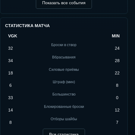
Показать все события
СТАТИСТИКА МАТЧА
VGK
MIN
Броски в створ
32
24
Вбрасывания
34
28
Силовые приёмы
18
22
Штраф (мин)
6
8
Большинство
33
0
Блокированные броски
14
12
Отборы шайбы
8
7
Вся статистика