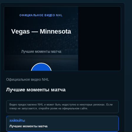
ОФИЦИАЛЬНОЕ ВИДЕО NHL
Vegas
—
Minnesota
Лучшие моменты матча
▶
Официальное видео NHL
Лучшие моменты матча
Видео предоставлено NHL и может быть недоступно в некоторых регионах. Если
плеер не запускается, откройте ролик на официальном сайте.
ХАЙЛАЙТЫ
Лучшие моменты матча