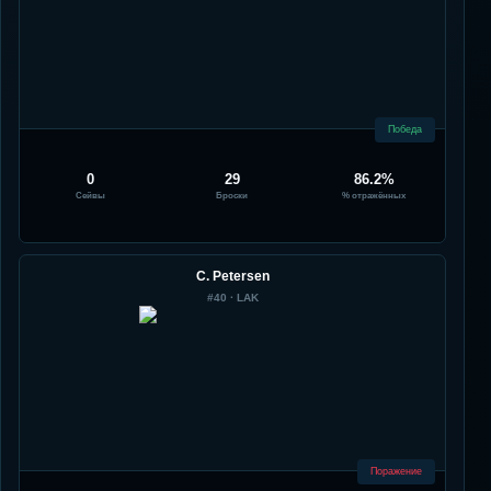
Победа
0
29
86.2%
Сейвы
Броски
% отражённых
C. Petersen
#
40
·
LAK
Поражение