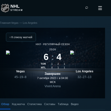
NHL
⌕
☰
STREAM
Главная
›
Vegas — Los Angeles
Los
Angeles
‹ К списку матчей
НХЛ · РЕГУЛЯРНЫЙ СЕЗОН
—
25/26
6
:
4
Vegas:
TOR
1
2
1
результат
MTL
0
1
1
Vegas
Los Angeles
Завершен
матча
45–19–8
32–27–13
7 октября 2022 г. в 04:00
МСК
Vivint Arena
Обзор
Ход матча
Статистика
Составы
Таблица
Видео