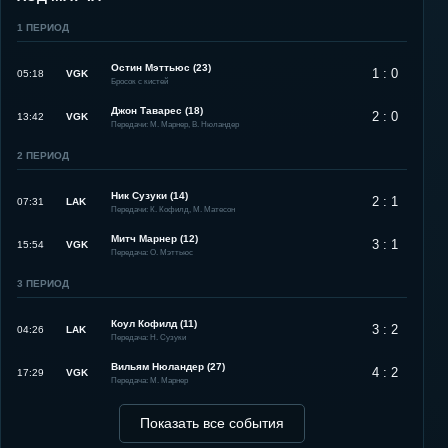
1
ПЕРИОД
Остин Мэттьюс (23)
1 : 0
05:18
VGK
Бросок с кистей
Джон Таварес (18)
2 : 0
13:42
VGK
Передачи: М. Марнер, В. Нюландер
2
ПЕРИОД
Ник Сузуки (14)
2 : 1
07:31
LAK
Передачи: К. Кофилд, М. Матесон
Митч Марнер (12)
3 : 1
15:54
VGK
Передача: О. Мэттьюс
3
ПЕРИОД
Коул Кофилд (11)
3 : 2
04:26
LAK
Передача: Н. Сузуки
Вильям Нюландер (27)
4 : 2
17:29
VGK
Передача: М. Марнер
Показать все события