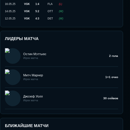
16.05.25
VGK
1:4
FLA
(
L
)
14.05.25
VGK
5:2
OTT
(
W
)
12.05.25
VGK
4:3
DET
(
W
)
ЛИДЕРЫ МАТЧА
Остин Мэттьюс
2 гола
Игрок матча
Митч Марнер
1+1 очко
Игрок матча
Джозеф Уолл
30 сейвов
Игрок матча
БЛИЖАЙШИЕ МАТЧИ