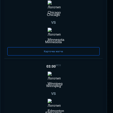
Chicago
VS
Minnesota
Карточка матча
МСК
03:00
Winnipeg
VS
Edmonton