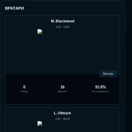
ВРАТАРИ
M. Blackwood
#
29
·
NJD
Вратарь
0
16
93.8%
Сейвы
Броски
% отражённых
L. Ullmark
#
35
·
BOS