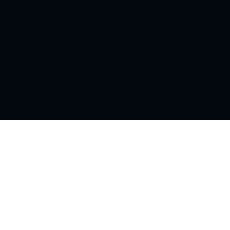
NHL
STREAM
Хоккейный портал: матчи, новости, аналитика и статистика НХЛ.
TG
VK