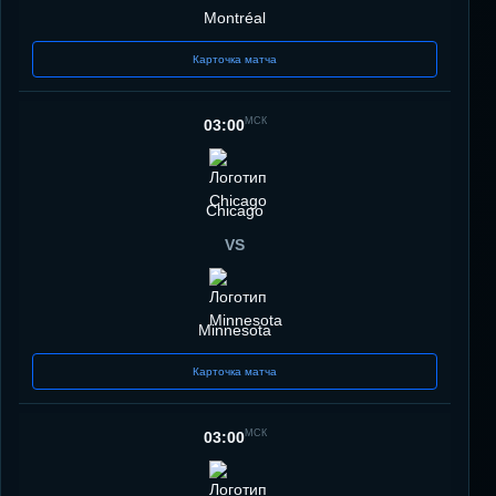
Montréal
Карточка матча
МСК
03:00
Chicago
VS
Minnesota
Карточка матча
МСК
03:00