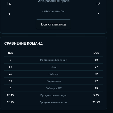
Блокированные броски
14
12
Отборы шайбы
8
7
Вся статистика
СРАВНЕНИЕ КОМАНД
NJD
BOS
2
Место в конференции
10
98
Очки
77
45
Победы
32
19
Поражения
27
8
Победы в ОТ
13
12.4%
Процент реализации
9.8%
82.1%
Процент меньшинства
79.3%