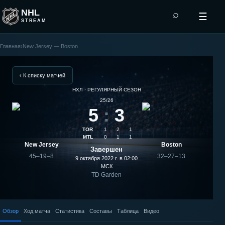
NHL
⌕
☰
STREAM
Главная
›
New Jersey — Boston
Boston
—
‹ К списку матчей
НХЛ · РЕГУЛЯРНЫЙ СЕЗОН
New
25/26
5
:
3
Jersey:
TOR
1
2
1
результат
MTL
0
1
1
New Jersey
Boston
Завершен
матча
45–19–8
32–27–13
9 октября 2022 г. в 02:00
МСК
TD Garden
Обзор
Ход матча
Статистика
Составы
Таблица
Видео