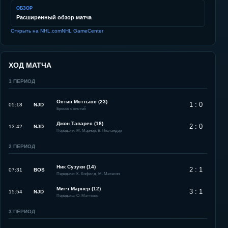
ОБЗОР
Расширенный обзор матча
Открыть на NHL.com
NHL GameCenter
ХОД МАТЧА
1
ПЕРИОД
Остин Мэттьюс (23)
1 : 0
05:18
NJD
Бросок с кистей
Джон Таварес (18)
2 : 0
13:42
NJD
Передачи: М. Марнер, В. Нюландер
2
ПЕРИОД
Ник Сузуки (14)
2 : 1
07:31
BOS
Передачи: К. Кофилд, М. Матесон
Митч Марнер (12)
3 : 1
15:54
NJD
Передача: О. Мэттьюс
3
ПЕРИОД