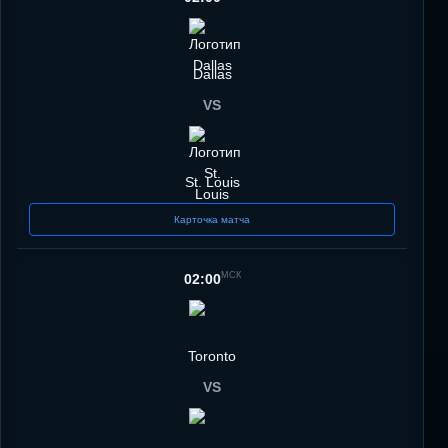
Dallas
VS
St. Louis
Карточка матча
МСК
02:00
Toronto
VS