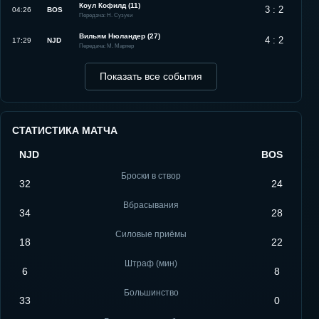
Коул Кофилд (11)
3 : 2
04:26
BOS
Передача: Н. Сузуки
Вильям Нюландер (27)
4 : 2
17:29
NJD
Передача: М. Марнер
Показать все события
СТАТИСТИКА МАТЧА
NJD
BOS
Броски в створ
32
24
Вбрасывания
34
28
Силовые приёмы
18
22
Штраф (мин)
6
8
Большинство
33
0