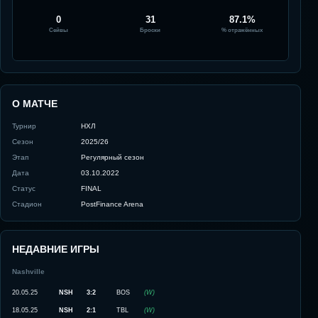
0
31
87.1%
Сейвы
Броски
% отражённых
О МАТЧЕ
Турнир
НХЛ
Сезон
2025/26
Этап
Регулярный сезон
Дата
03.10.2022
Статус
FINAL
Стадион
PostFinance Arena
НЕДАВНИЕ ИГРЫ
Nashville
20.05.25
NSH
3:2
BOS
(
W
)
18.05.25
NSH
2:1
TBL
(
W
)