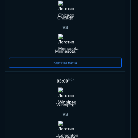
Chicago
VS
Minnesota
Карточка матча
МСК
03:00
Winnipeg
VS
Edmonton