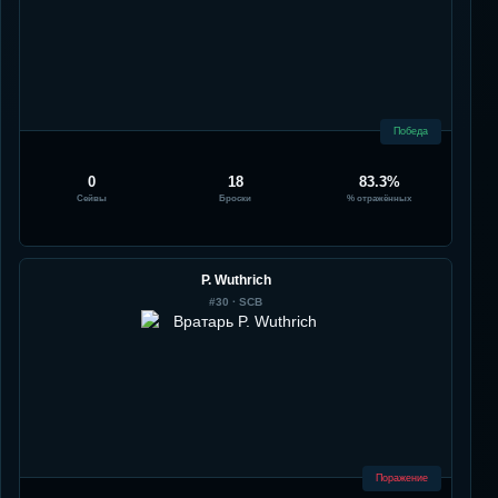
Победа
0
18
83.3%
Сейвы
Броски
% отражённых
P. Wuthrich
#
30
·
SCB
Поражение