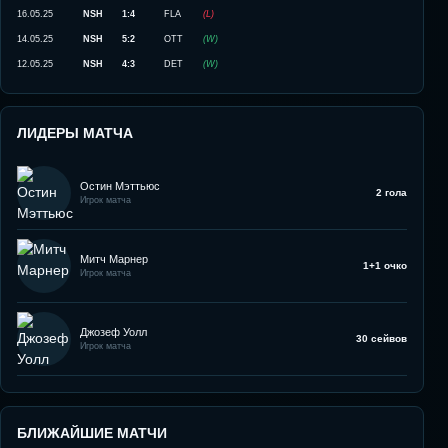
16.05.25
NSH
1:4
FLA
(
L
)
14.05.25
NSH
5:2
OTT
(
W
)
12.05.25
NSH
4:3
DET
(
W
)
ЛИДЕРЫ МАТЧА
Остин Мэттьюс
2 гола
Игрок матча
Митч Марнер
1+1 очко
Игрок матча
Джозеф Уолл
30 сейвов
Игрок матча
БЛИЖАЙШИЕ МАТЧИ