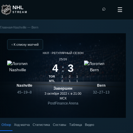
NHL
⌕
☰
STREAM
Главная
›
Nashville — Bern
Bern
—
‹ К списку матчей
НХЛ · РЕГУЛЯРНЫЙ СЕЗОН
Nashville:
25/26
4
:
3
результат
TOR
1
2
1
матча
MTL
0
1
1
Nashville
Bern
Завершен
45–19–8
32–27–13
3 октября 2022 г. в 21:00
МСК
PostFinance Arena
Обзор
Ход матча
Статистика
Составы
Таблица
Видео