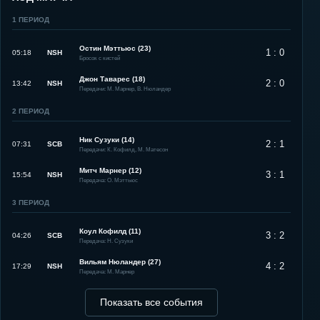
1
ПЕРИОД
Остин Мэттьюс (23)
1 : 0
05:18
NSH
Бросок с кистей
Джон Таварес (18)
2 : 0
13:42
NSH
Передачи: М. Марнер, В. Нюландер
2
ПЕРИОД
Ник Сузуки (14)
2 : 1
07:31
SCB
Передачи: К. Кофилд, М. Матесон
Митч Марнер (12)
3 : 1
15:54
NSH
Передача: О. Мэттьюс
3
ПЕРИОД
Коул Кофилд (11)
3 : 2
04:26
SCB
Передача: Н. Сузуки
Вильям Нюландер (27)
4 : 2
17:29
NSH
Передача: М. Марнер
Показать все события