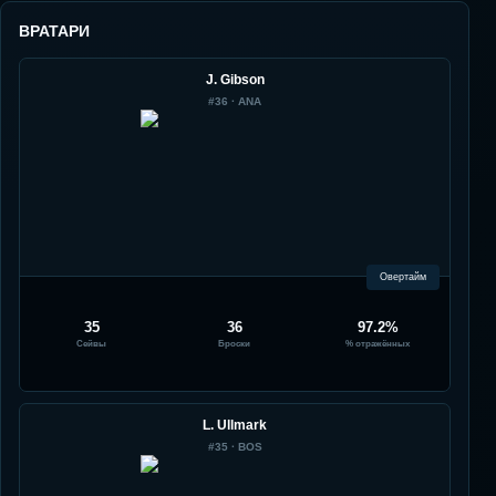
ВРАТАРИ
J. Gibson
#
36
·
ANA
Овертайм
35
36
97.2%
Сейвы
Броски
% отражённых
L. Ullmark
#
35
·
BOS