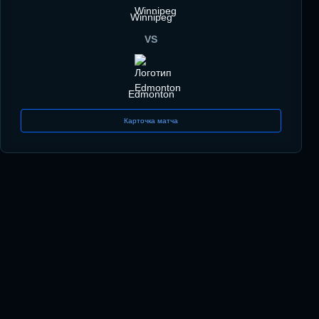
Winnipeg
VS
Edmonton
Карточка матча