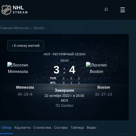
NHL
⌕
☰
STREAM
Главная
›
Minnesota — Boston
Boston
—
‹ К списку матчей
НХЛ · РЕГУЛЯРНЫЙ СЕЗОН
Minnesota:
25/26
3
:
4
результат
TOR
1
2
1
матча
MTL
0
1
1
Minnesota
Boston
Завершен
45–19–8
32–27–13
22 октября 2022 г. в 20:00
МСК
TD Garden
Обзор
Ход матча
Статистика
Составы
Таблица
Видео