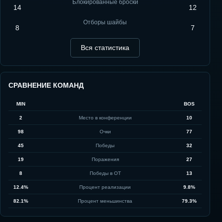
Блокированные броски
14
12
Отборы шайбы
8
7
Вся статистика
СРАВНЕНИЕ КОМАНД
MIN
BOS
2
Место в конференции
10
98
Очки
77
45
Победы
32
19
Поражения
27
8
Победы в ОТ
13
12.4%
Процент реализации
9.8%
82.1%
Процент меньшинства
79.3%