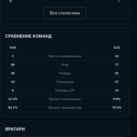
8
7
Вся статистика
СРАВНЕНИЕ КОМАНД
VGK
SJS
2
Место в конференции
10
98
Очки
77
45
Победы
32
19
Поражения
27
8
Победы в ОТ
13
12.4%
Процент реализации
9.8%
82.1%
Процент меньшинства
79.3%
ВРАТАРИ