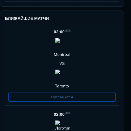
БЛИЖАЙШИЕ МАТЧИ
МСК
02:00
Montréal
VS
Toronto
Карточка матча
МСК
02:00