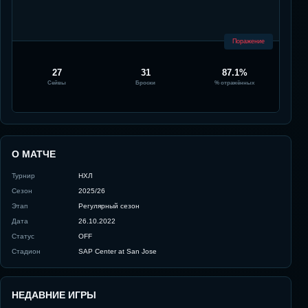
Поражение
27
31
87.1%
Сейвы
Броски
% отражённых
О МАТЧЕ
Турнир
НХЛ
Сезон
2025/26
Этап
Регулярный сезон
Дата
26.10.2022
Статус
OFF
Стадион
SAP Center at San Jose
НЕДАВНИЕ ИГРЫ