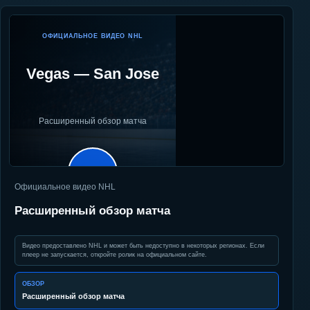
ОФИЦИАЛЬНОЕ ВИДЕО NHL
Vegas
—
San Jose
Расширенный обзор матча
▶
Официальное видео NHL
Расширенный обзор матча
Видео предоставлено NHL и может быть недоступно в некоторых регионах. Если
плеер не запускается, откройте ролик на официальном сайте.
ОБЗОР
Расширенный обзор матча