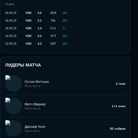
Vegas
20.05.25
VGK
3:2
BOS
(
W
)
18.05.25
VGK
2:1
TBL
(
W
)
16.05.25
VGK
1:4
FLA
(
L
)
14.05.25
VGK
5:2
OTT
(
W
)
12.05.25
VGK
4:3
DET
(
W
)
ЛИДЕРЫ МАТЧА
Остин Мэттьюс
2 гола
Игрок матча
Митч Марнер
1+1 очко
Игрок матча
Джозеф Уолл
30 сейвов
Игрок матча