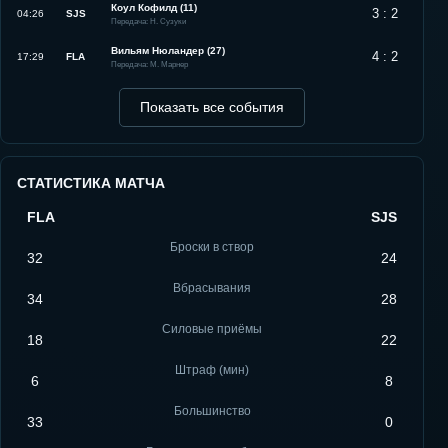
Коул Кофилд (11)
3 : 2
04:26
SJS
Передача: Н. Сузуки
Вильям Нюландер (27)
4 : 2
17:29
FLA
Передача: М. Марнер
Показать все события
СТАТИСТИКА МАТЧА
FLA
SJS
Броски в створ
32
24
Вбрасывания
34
28
Силовые приёмы
18
22
Штраф (мин)
6
8
Большинство
33
0