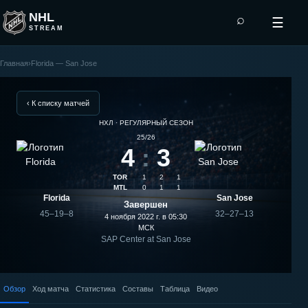
NHL
⌕
☰
STREAM
Главная
›
Florida — San Jose
San
Jose
‹ К списку матчей
НХЛ · РЕГУЛЯРНЫЙ СЕЗОН
—
25/26
4
:
3
Florida:
TOR
1
2
1
результат
MTL
0
1
1
Florida
San Jose
Завершен
матча
45–19–8
32–27–13
4 ноября 2022 г. в 05:30
МСК
SAP Center at San Jose
Обзор
Ход матча
Статистика
Составы
Таблица
Видео