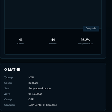
Овертайм
41
44
93.2%
Сейвы
Броски
% отражённых
О МАТЧЕ
Турнир
НХЛ
Сезон
2025/26
Этап
Регулярный сезон
Дата
04.11.2022
Статус
OFF
Стадион
SAP Center at San Jose