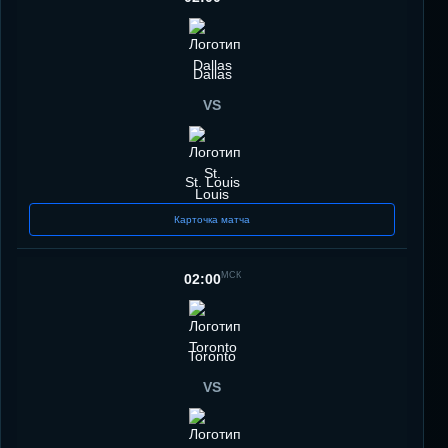
Dallas
VS
St. Louis
Карточка матча
МСК
02:00
Toronto
VS