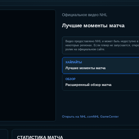
Официальное видео NHL
Лучшие моменты матча
Видео предоставлено NHL и может быть недоступно в
некоторых регионах. Если плеер не запускается, откро
ролик на официальном сайте.
ХАЙЛАЙТЫ
Лучшие моменты матча
ОБЗОР
Расширенный обзор матча
Открыть на NHL.com
NHL GameCenter
СТАТИСТИКА МАТЧА