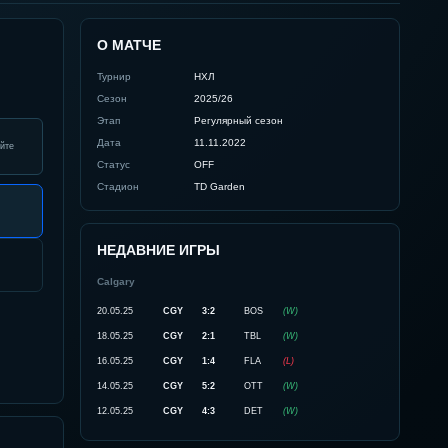
О МАТЧЕ
Турнир
НХЛ
Сезон
2025/26
Этап
Регулярный сезон
Дата
11.11.2022
йте
Статус
OFF
Стадион
TD Garden
НЕДАВНИЕ ИГРЫ
Calgary
20.05.25
CGY
3:2
BOS
(
W
)
18.05.25
CGY
2:1
TBL
(
W
)
16.05.25
CGY
1:4
FLA
(
L
)
14.05.25
CGY
5:2
OTT
(
W
)
12.05.25
CGY
4:3
DET
(
W
)