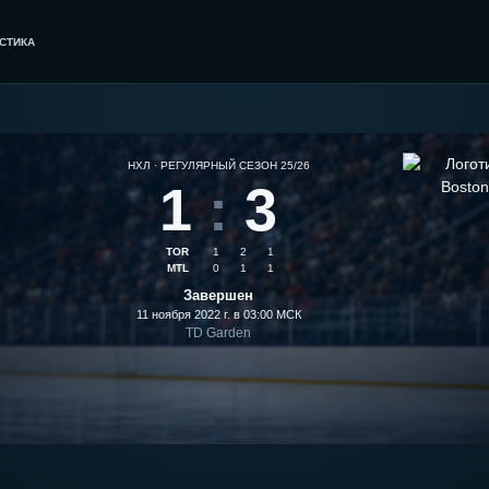
СТИКА
НХЛ · РЕГУЛЯРНЫЙ СЕЗОН 25/26
1
:
3
TOR
1
2
1
MTL
0
1
1
Завершен
11 ноября 2022 г. в 03:00
МСК
TD Garden