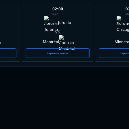
02:00
0
МСК
М
Toronto
VS
Montréal
Minnes
Карточка матча
Карто