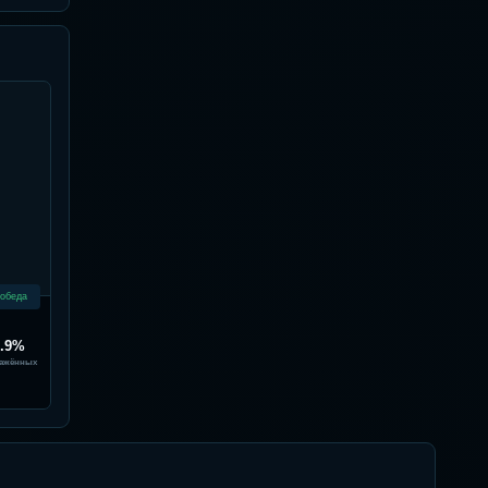
обеда
6.9%
ажённых