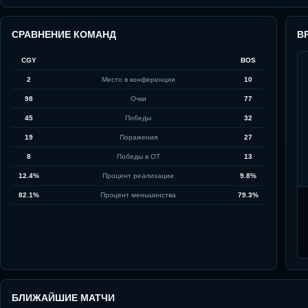
СРАВНЕНИЕ КОМАНД
В
CGY
BOS
2
Место в конференции
10
98
Очки
77
45
Победы
32
19
Поражения
27
8
Победы в ОТ
13
12.4%
Процент реализации
9.8%
82.1%
Процент меньшинства
79.3%
БЛИЖАЙШИЕ МАТЧИ