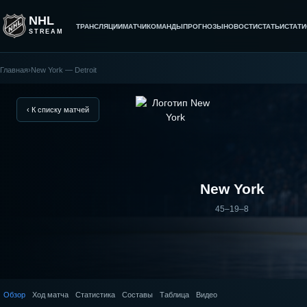
NHL
ТРАНСЛЯЦИИ
МАТЧИ
КОМАНДЫ
ПРОГНОЗЫ
НОВОСТИ
СТАТЬИ
СТАТИ
STREAM
Главная
›
New York — Detroit
Detroit
—
‹ К списку матчей
New
York:
New York
результат
45–19–8
матча
Обзор
Ход матча
Статистика
Составы
Таблица
Видео