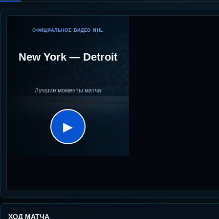
ОФИЦИАЛЬНОЕ ВИДЕО NHL
New York
—
Detroit
Лучшие моменты матча
▶
ХОД МАТЧА