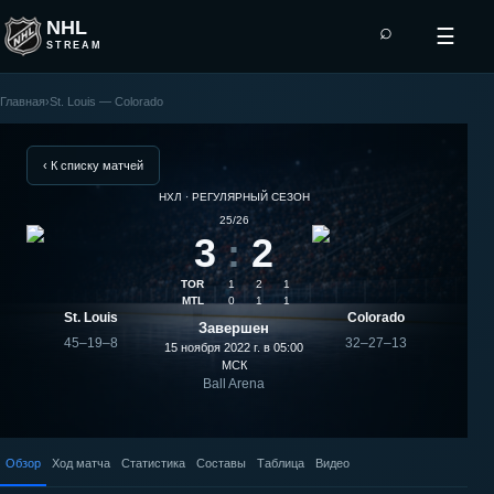
NHL
⌕
☰
STREAM
Главная
›
St. Louis — Colorado
Colorado
—
‹ К списку матчей
НХЛ · РЕГУЛЯРНЫЙ СЕЗОН
St.
25/26
3
:
2
Louis:
TOR
1
2
1
результат
MTL
0
1
1
St. Louis
Colorado
Завершен
матча
45–19–8
32–27–13
15 ноября 2022 г. в 05:00
МСК
Ball Arena
Обзор
Ход матча
Статистика
Составы
Таблица
Видео