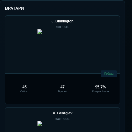
ВРАТАРИ
J. Binnington
#
50
·
STL
Победа
45
47
95.7%
Сейвы
Броски
% отражённых
A. Georgiev
#
40
·
COL