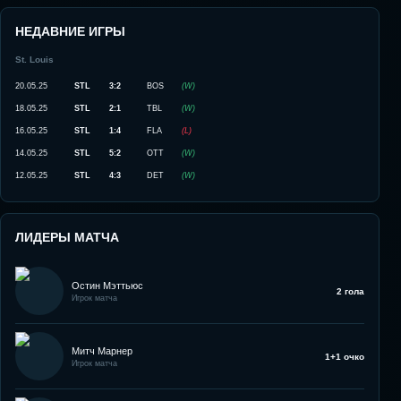
НЕДАВНИЕ ИГРЫ
St. Louis
20.05.25
STL
3:2
BOS
(
W
)
18.05.25
STL
2:1
TBL
(
W
)
16.05.25
STL
1:4
FLA
(
L
)
14.05.25
STL
5:2
OTT
(
W
)
12.05.25
STL
4:3
DET
(
W
)
ЛИДЕРЫ МАТЧА
Остин Мэттьюс
2 гола
Игрок матча
Митч Марнер
1+1 очко
Игрок матча