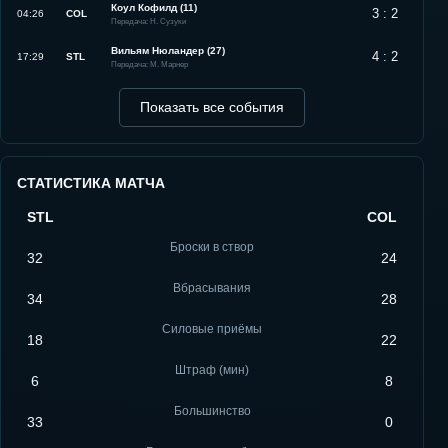
Коул Кофилд (11)
3 : 2
04:26
COL
Передача: Н. Сузуки
Вильям Нюландер (27)
4 : 2
17:29
STL
Передача: М. Марнер
Показать все события
СТАТИСТИКА МАТЧА
STL
COL
Броски в створ
32
24
Вбрасывания
34
28
Силовые приёмы
18
22
Штраф (мин)
6
8
Большинство
33
0