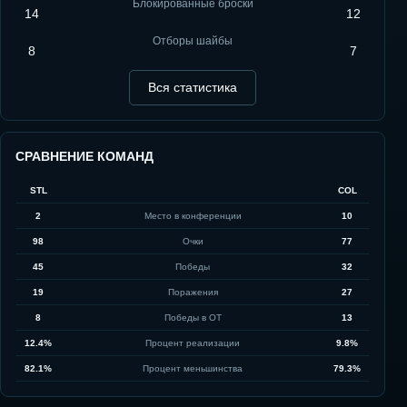
Блокированные броски
14
12
Отборы шайбы
8
7
Вся статистика
СРАВНЕНИЕ КОМАНД
STL
COL
2
Место в конференции
10
98
Очки
77
45
Победы
32
19
Поражения
27
8
Победы в ОТ
13
12.4%
Процент реализации
9.8%
82.1%
Процент меньшинства
79.3%