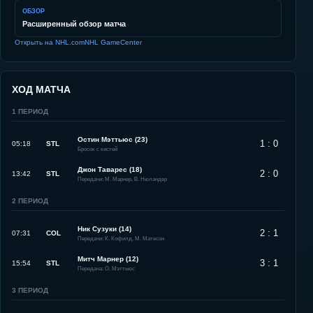
ОБЗОР
Расширенный обзор матча
Открыть на NHL.com
NHL GameCenter
ХОД МАТЧА
1
ПЕРИОД
Остин Мэттьюс (23)
1 : 0
05:18
STL
Бросок с кистей
Джон Таварес (18)
2 : 0
13:42
STL
Передачи: М. Марнер, В. Нюландер
2
ПЕРИОД
Ник Сузуки (14)
2 : 1
07:31
COL
Передачи: К. Кофилд, М. Матесон
Митч Марнер (12)
3 : 1
15:54
STL
Передача: О. Мэттьюс
3
ПЕРИОД