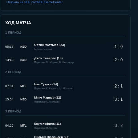
Открыть на NHL.com
NHL GameCenter
ХОД МАТЧА
1
ПЕРИОД
Остин Мэттьюс (23)
1 : 0
05:18
NJD
Бросок с кистей
Джон Таварес (18)
2 : 0
13:42
NJD
Передачи: М. Марнер, В. Нюландер
2
ПЕРИОД
Ник Сузуки (14)
2 : 1
07:31
MTL
Передачи: К. Кофилд, М. Матесон
Митч Марнер (12)
3 : 1
15:54
NJD
Передача: О. Мэттьюс
3
ПЕРИОД
Коул Кофилд (11)
3 : 2
04:26
MTL
Передача: Н. Сузуки
Вильям Нюландер (27)