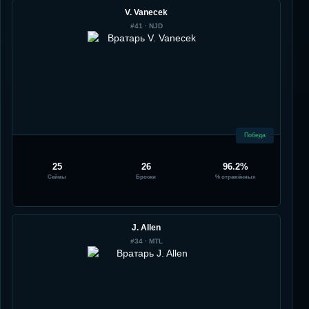
V. Vanecek
#
41
·
NJD
Победа
25
26
96.2%
Сейвы
Броски
% отражённых
J. Allen
#
34
·
MTL