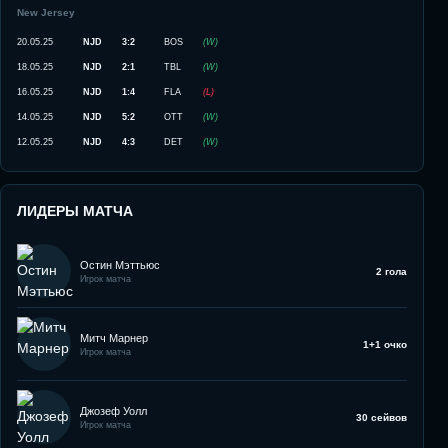
New Jersey
20.05.25
NJD
3:2
BOS
(
W
)
18.05.25
NJD
2:1
TBL
(
W
)
16.05.25
NJD
1:4
FLA
(
L
)
14.05.25
NJD
5:2
OTT
(
W
)
12.05.25
NJD
4:3
DET
(
W
)
ЛИДЕРЫ МАТЧА
Остин Мэттьюс
2 гола
Игрок матча
Митч Марнер
1+1 очко
Игрок матча
Джозеф Уолл
30 сейвов
Игрок матча