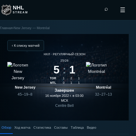
NHL
⌕
☰
STREAM
Главная
›
New Jersey — Montréal
Montréal
—
‹ К списку матчей
НХЛ · РЕГУЛЯРНЫЙ СЕЗОН
New
25/26
5
:
1
Jersey:
TOR
1
2
1
результат
MTL
0
1
1
New Jersey
Montréal
Завершен
матча
45–19–8
32–27–13
16 ноября 2022 г. в 03:00
МСК
Centre Bell
Обзор
Ход матча
Статистика
Составы
Таблица
Видео