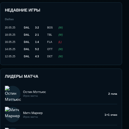
НЕДАВНИЕ ИГРЫ
Dallas
20.05.25
DAL
3:2
BOS
(
W
)
18.05.25
DAL
2:1
TBL
(
W
)
16.05.25
DAL
1:4
FLA
(
L
)
14.05.25
DAL
5:2
OTT
(
W
)
12.05.25
DAL
4:3
DET
(
W
)
ЛИДЕРЫ МАТЧА
Остин Мэттьюс
2 гола
Игрок матча
Митч Марнер
1+1 очко
Игрок матча