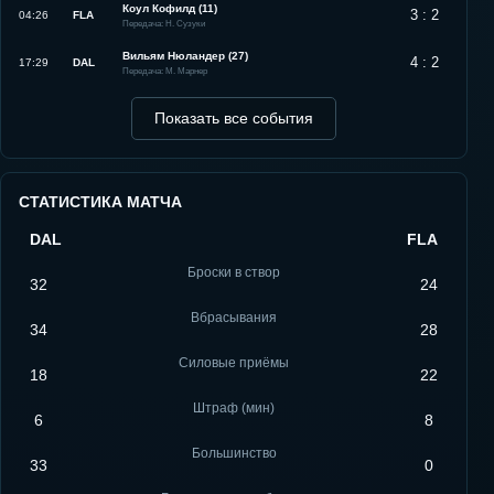
Коул Кофилд (11)
3 : 2
04:26
FLA
Передача: Н. Сузуки
Вильям Нюландер (27)
4 : 2
17:29
DAL
Передача: М. Марнер
Показать все события
СТАТИСТИКА МАТЧА
DAL
FLA
Броски в створ
32
24
Вбрасывания
34
28
Силовые приёмы
18
22
Штраф (мин)
6
8
Большинство
33
0