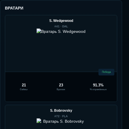
ВРАТАРИ
S. Wedgewood
#
41
·
DAL
Победа
21
23
91.3%
Сейвы
Броски
% отражённых
S. Bobrovsky
#
72
·
FLA