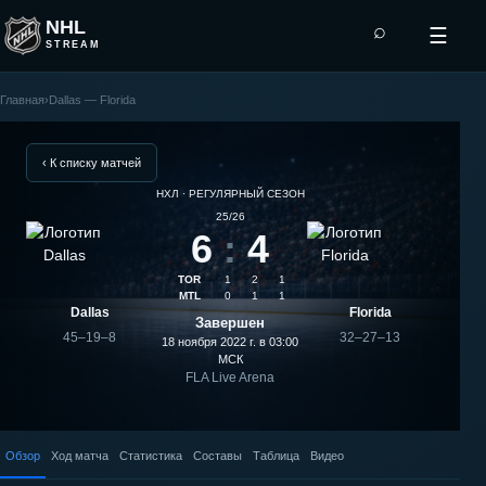
NHL
⌕
☰
STREAM
Главная
›
Dallas — Florida
Florida
—
‹ К списку матчей
НХЛ · РЕГУЛЯРНЫЙ СЕЗОН
Dallas:
25/26
6
:
4
результат
TOR
1
2
1
матча
MTL
0
1
1
Dallas
Florida
Завершен
45–19–8
32–27–13
18 ноября 2022 г. в 03:00
МСК
FLA Live Arena
Обзор
Ход матча
Статистика
Составы
Таблица
Видео