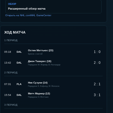
ОБЗОР
Расширенный обзор матча
Открыть на NHL.com
NHL GameCenter
ХОД МАТЧА
1
ПЕРИОД
Остин Мэттьюс (23)
1 : 0
05:18
DAL
Бросок с кистей
Джон Таварес (18)
2 : 0
13:42
DAL
Передачи: М. Марнер, В. Нюландер
2
ПЕРИОД
Ник Сузуки (14)
2 : 1
07:31
FLA
Передачи: К. Кофилд, М. Матесон
Митч Марнер (12)
3 : 1
15:54
DAL
Передача: О. Мэттьюс
3
ПЕРИОД