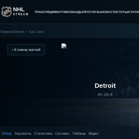
NHL
ТРАНСЛЯЦИИ
МАТЧИ
КОМАНДЫ
ПРОГНОЗЫ
НОВОСТИ
СТАТЬИ
СТАТИ
STREAM
Главная
›
Detroit — San Jose
San
Jose
‹ К списку матчей
—
Detroit:
Detroit
результат
45–19–8
матча
Обзор
Ход матча
Статистика
Составы
Таблица
Видео