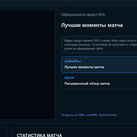
Официальное видео NHL
Лучшие моменты матча
Видео предоставлено NHL и может быть недоступно в
некоторых регионах. Если плеер не запускается, откро
ролик на официальном сайте.
ХАЙЛАЙТЫ
Лучшие моменты матча
ОБЗОР
Расширенный обзор матча
Открыть на NHL.com
NHL GameCenter
СТАТИСТИКА МАТЧА