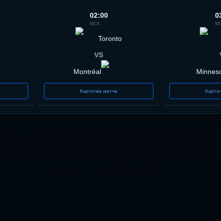
02:00
0
МСК
М
Toronto
VS
Montréal
Minnes
Карточка матча
Карто