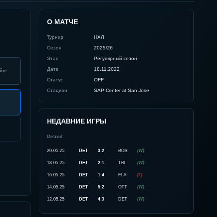
О МАТЧЕ
Турнир
НХЛ
Сезон
2025/26
Этап
Регулярный сезон
Дата
18.11.2022
йте
Статус
OFF
Стадион
SAP Center at San Jose
НЕДАВНИЕ ИГРЫ
Detroit
20.05.25
DET
3:2
BOS
(
W
)
18.05.25
DET
2:1
TBL
(
W
)
16.05.25
DET
1:4
FLA
(
L
)
14.05.25
DET
5:2
OTT
(
W
)
12.05.25
DET
4:3
DET
(
W
)