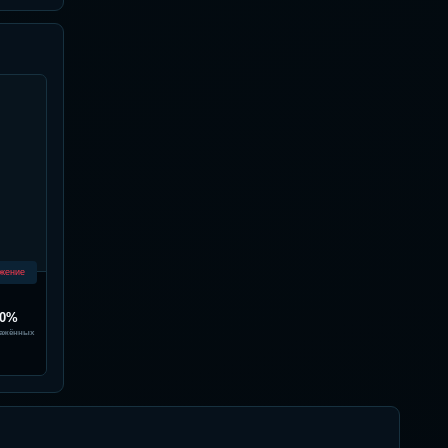
жение
70%
ажённых