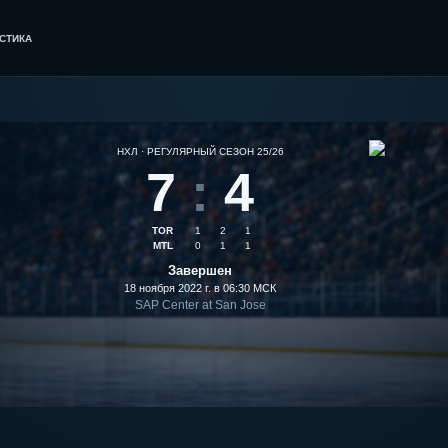
СТИКА
НХЛ · РЕГУЛЯРНЫЙ СЕЗОН 25/26
7
:
4
TOR
1
2
1
MTL
0
1
1
Завершен
18 ноября 2022 г. в 06:30
МСК
SAP Center at San Jose