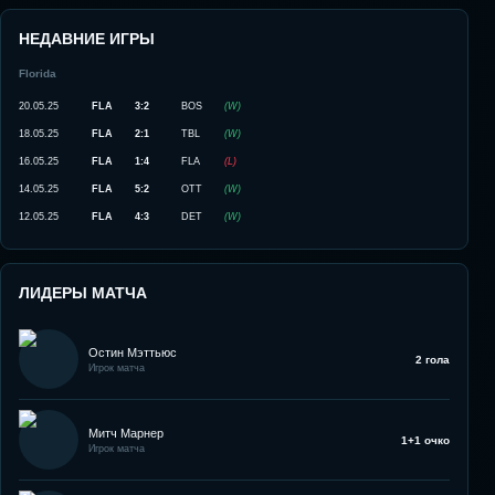
НЕДАВНИЕ ИГРЫ
Florida
20.05.25
FLA
3:2
BOS
(
W
)
18.05.25
FLA
2:1
TBL
(
W
)
16.05.25
FLA
1:4
FLA
(
L
)
14.05.25
FLA
5:2
OTT
(
W
)
12.05.25
FLA
4:3
DET
(
W
)
ЛИДЕРЫ МАТЧА
Остин Мэттьюс
2 гола
Игрок матча
Митч Марнер
1+1 очко
Игрок матча