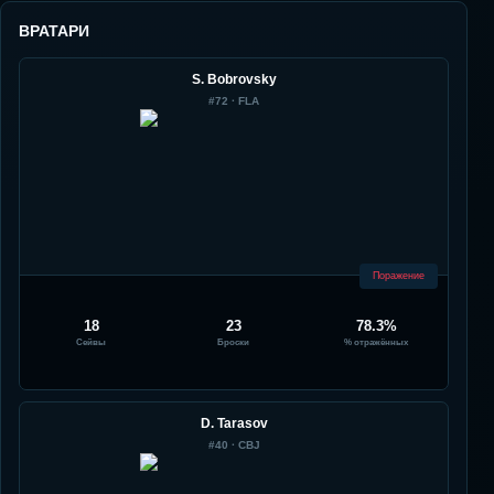
ВРАТАРИ
S. Bobrovsky
#
72
·
FLA
Поражение
18
23
78.3%
Сейвы
Броски
% отражённых
D. Tarasov
#
40
·
CBJ