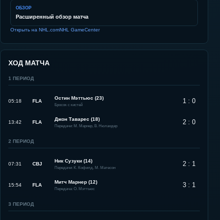
ОБЗОР
Расширенный обзор матча
Открыть на NHL.com
NHL GameCenter
ХОД МАТЧА
1
ПЕРИОД
Остин Мэттьюс (23)
1 : 0
05:18
FLA
Бросок с кистей
Джон Таварес (18)
2 : 0
13:42
FLA
Передачи: М. Марнер, В. Нюландер
2
ПЕРИОД
Ник Сузуки (14)
2 : 1
07:31
CBJ
Передачи: К. Кофилд, М. Матесон
Митч Марнер (12)
3 : 1
15:54
FLA
Передача: О. Мэттьюс
3
ПЕРИОД