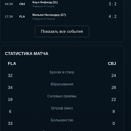
Коул Кофилд (11)
3 : 2
04:26
CBJ
Передача: Н. Сузуки
Вильям Нюландер (27)
4 : 2
17:29
FLA
Передача: М. Марнер
Показать все события
СТАТИСТИКА МАТЧА
FLA
CBJ
Броски в створ
32
24
Вбрасывания
34
28
Силовые приёмы
18
22
Штраф (мин)
6
8
Большинство
33
0