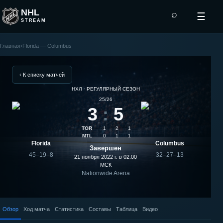
NHL
⌕
☰
STREAM
Главная
›
Florida — Columbus
Columbus
—
‹ К списку матчей
НХЛ · РЕГУЛЯРНЫЙ СЕЗОН
Florida:
25/26
3
:
5
результат
TOR
1
2
1
матча
MTL
0
1
1
Florida
Columbus
Завершен
45–19–8
32–27–13
21 ноября 2022 г. в 02:00
МСК
Nationwide Arena
Обзор
Ход матча
Статистика
Составы
Таблица
Видео