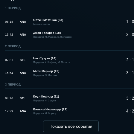
1
ПЕРИОД
Остин Мэттьюс (23)
1 : 0
05:18
ANA
Бросок с кистей
Джон Таварес (18)
2 : 0
13:42
ANA
Передачи: М. Марнер, В. Нюландер
2
ПЕРИОД
Ник Сузуки (14)
2 : 1
07:31
STL
Передачи: К. Кофилд, М. Матесон
Митч Марнер (12)
3 : 1
15:54
ANA
Передача: О. Мэттьюс
3
ПЕРИОД
Коул Кофилд (11)
3 : 2
04:26
STL
Передача: Н. Сузуки
Вильям Нюландер (27)
4 : 2
17:29
ANA
Передача: М. Марнер
Показать все события