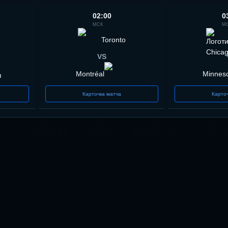
02:00
0
МСК
М
Toronto
VS
Montréal
Minnes
Карточка матча
Карто