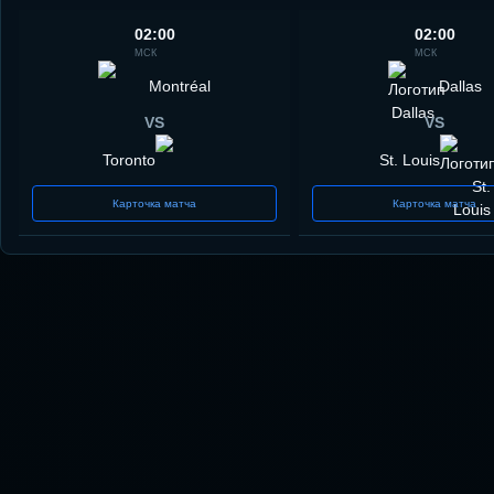
02:00
02:00
МСК
МСК
Montréal
Dallas
VS
VS
Toronto
St. Louis
Карточка матча
Карточка матча