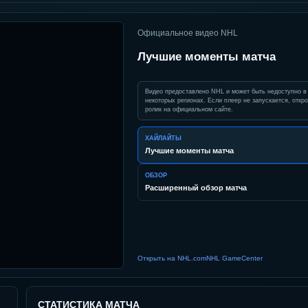
Официальное видео NHL
Лучшие моменты матча
Видео предоставлено NHL и может быть недоступно в
некоторых регионах. Если плеер не запускается, откро
ролик на официальном сайте.
ХАЙЛАЙТЫ
Лучшие моменты матча
ОБЗОР
Расширенный обзор матча
Открыть на NHL.com
NHL GameCenter
СТАТИСТИКА МАТЧА