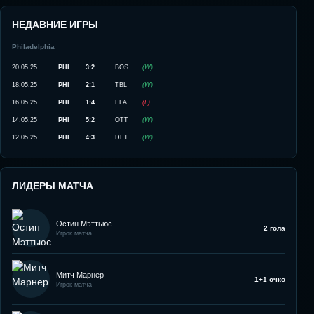
НЕДАВНИЕ ИГРЫ
Philadelphia
20.05.25
PHI
3:2
BOS
(
W
)
18.05.25
PHI
2:1
TBL
(
W
)
16.05.25
PHI
1:4
FLA
(
L
)
14.05.25
PHI
5:2
OTT
(
W
)
12.05.25
PHI
4:3
DET
(
W
)
ЛИДЕРЫ МАТЧА
Остин Мэттьюс
2 гола
Игрок матча
Митч Марнер
1+1 очко
Игрок матча