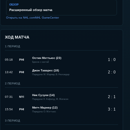
ОБЗОР
Расширенный обзор матча
Открыть на NHL.com
NHL GameCenter
ХОД МАТЧА
1
ПЕРИОД
Остин Мэттьюс (23)
1 : 0
05:18
PHI
Бросок с кистей
Джон Таварес (18)
2 : 0
13:42
PHI
Передачи: М. Марнер, В. Нюландер
2
ПЕРИОД
Ник Сузуки (14)
2 : 1
07:31
NYI
Передачи: К. Кофилд, М. Матесон
Митч Марнер (12)
3 : 1
15:54
PHI
Передача: О. Мэттьюс
3
ПЕРИОД