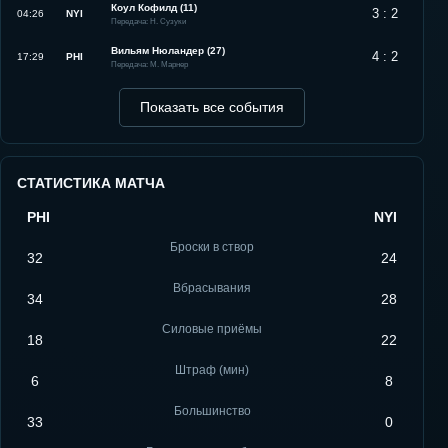
Коул Кофилд (11)
3 : 2
04:26
NYI
Передача: Н. Сузуки
Вильям Нюландер (27)
4 : 2
17:29
PHI
Передача: М. Марнер
Показать все события
СТАТИСТИКА МАТЧА
PHI
NYI
Броски в створ
32
24
Вбрасывания
34
28
Силовые приёмы
18
22
Штраф (мин)
6
8
Большинство
33
0