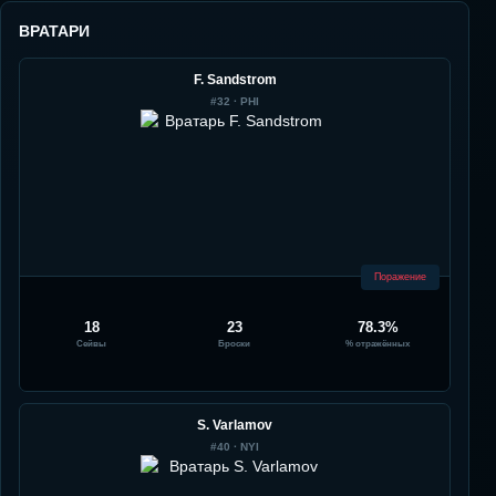
ВРАТАРИ
F. Sandstrom
#
32
·
PHI
Поражение
18
23
78.3%
Сейвы
Броски
% отражённых
S. Varlamov
#
40
·
NYI