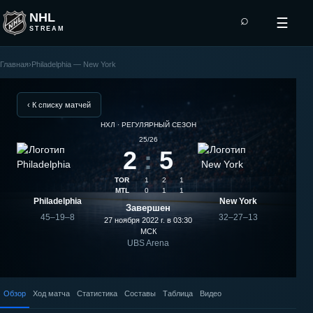
NHL
⌕
☰
STREAM
Главная
›
Philadelphia — New York
New
York
‹ К списку матчей
НХЛ · РЕГУЛЯРНЫЙ СЕЗОН
—
25/26
2
:
5
Philadelphia:
TOR
1
2
1
результат
MTL
0
1
1
Philadelphia
New York
Завершен
матча
45–19–8
32–27–13
27 ноября 2022 г. в 03:30
МСК
UBS Arena
Обзор
Ход матча
Статистика
Составы
Таблица
Видео