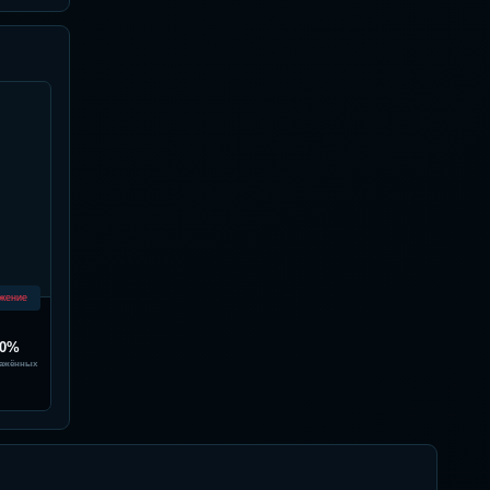
жение
80%
ажённых