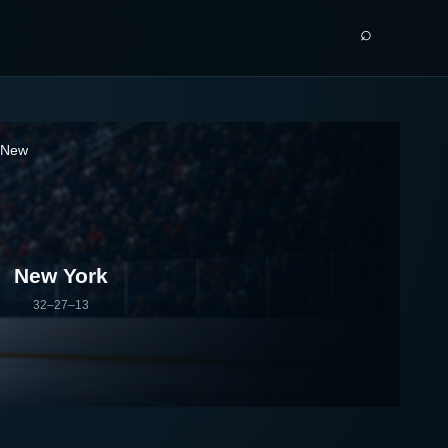
⌕
New York
32–27–13