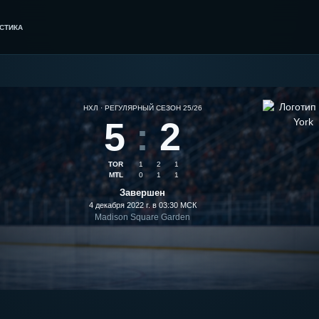
СТИКА
НХЛ · РЕГУЛЯРНЫЙ СЕЗОН 25/26
5
:
2
TOR
1
2
1
MTL
0
1
1
Завершен
4 декабря 2022 г. в 03:30
МСК
Madison Square Garden