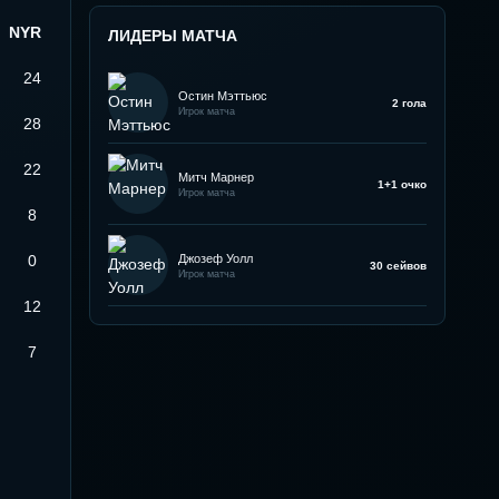
NYR
ЛИДЕРЫ МАТЧА
24
Остин Мэттьюс
2 гола
Игрок матча
28
22
Митч Марнер
1+1 очко
Игрок матча
8
Джозеф Уолл
0
30 сейвов
Игрок матча
12
7