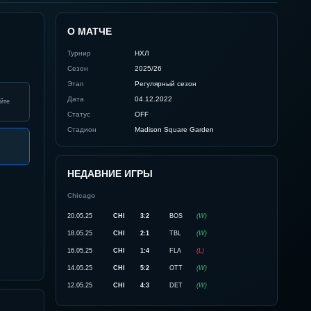
О МАТЧЕ
Турнир
НХЛ
Сезон
2025/26
Этап
Регулярный сезон
Дата
04.12.2022
йте
Статус
OFF
Стадион
Madison Square Garden
НЕДАВНИЕ ИГРЫ
Chicago
20.05.25
CHI
3:2
BOS
(
W
)
18.05.25
CHI
2:1
TBL
(
W
)
16.05.25
CHI
1:4
FLA
(
L
)
14.05.25
CHI
5:2
OTT
(
W
)
12.05.25
CHI
4:3
DET
(
W
)