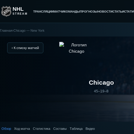
NHL
ТРАНСЛЯЦИИ
МАТЧИ
КОМАНДЫ
ПРОГНОЗЫ
НОВОСТИ
СТАТЬИ
СТАТИ
STREAM
Главная
›
Chicago — New York
New
York
‹ К списку матчей
—
Chicago:
Chicago
результат
45–19–8
матча
Обзор
Ход матча
Статистика
Составы
Таблица
Видео