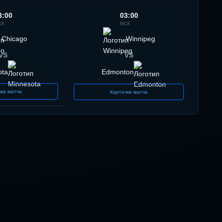
3:00
03:00
СК
МСК
Chicago
Winnipeg
VS
VS
ota
Edmonton
чка матча
Карточка матча