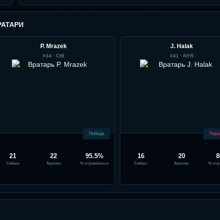
РАТАРИ
P. Mrazek
J. Halak
#
34
·
CHI
#
41
·
NYR
Победа
Пора
21
22
95.5%
16
20
Сейвы
Броски
% отражённых
Сейвы
Броски
% отр