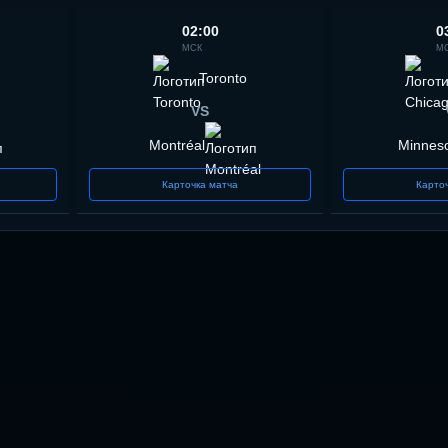
02:00
0
МСК
М
Toronto
VS
Montréal
Minnes
Карточка матча
Карто