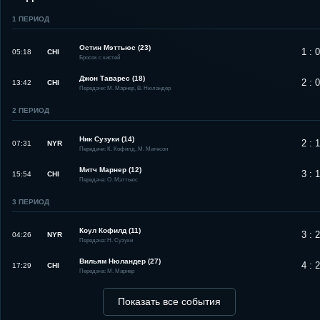
1
ПЕРИОД
Остин Мэттьюс (23)
1 : 0
05:18
CHI
Бросок с кистей
Джон Таварес (18)
2 : 0
13:42
CHI
Передачи: М. Марнер, В. Нюландер
2
ПЕРИОД
Ник Сузуки (14)
2 : 1
07:31
NYR
Передачи: К. Кофилд, М. Матесон
Митч Марнер (12)
3 : 1
15:54
CHI
Передача: О. Мэттьюс
3
ПЕРИОД
Коул Кофилд (11)
3 : 2
04:26
NYR
Передача: Н. Сузуки
Вильям Нюландер (27)
4 : 2
17:29
CHI
Передача: М. Марнер
Показать все события