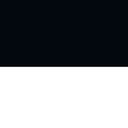
NHL
STREAM
Хоккейный портал: матчи, новости, аналитика и статистика НХЛ.
TG
VK