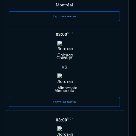
Montréal
Карточка матча
МСК
03:00
Chicago
VS
Minnesota
Карточка матча
МСК
03:00