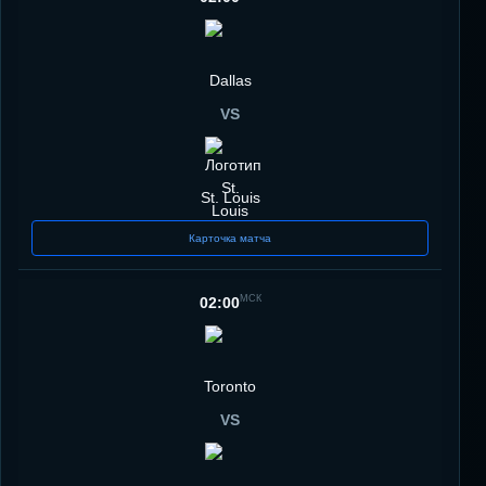
Dallas
VS
St. Louis
Карточка матча
МСК
02:00
Toronto
VS