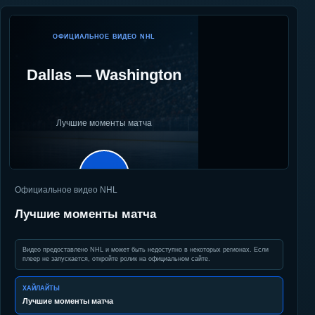
ОФИЦИАЛЬНОЕ ВИДЕО NHL
Dallas
—
Washington
Лучшие моменты матча
▶
Официальное видео NHL
Лучшие моменты матча
Видео предоставлено NHL и может быть недоступно в некоторых регионах. Если
плеер не запускается, откройте ролик на официальном сайте.
ХАЙЛАЙТЫ
Лучшие моменты матча