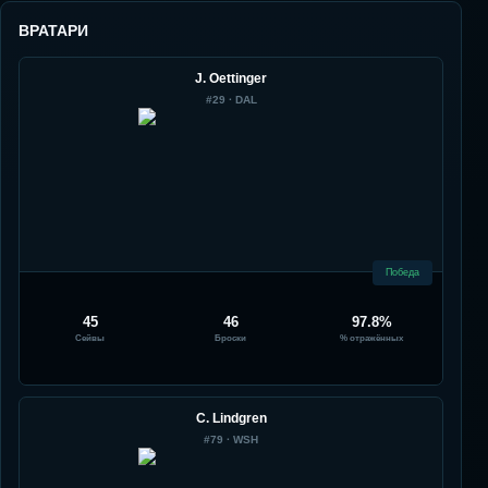
ВРАТАРИ
J. Oettinger
#
29
·
DAL
Победа
45
46
97.8%
Сейвы
Броски
% отражённых
C. Lindgren
#
79
·
WSH