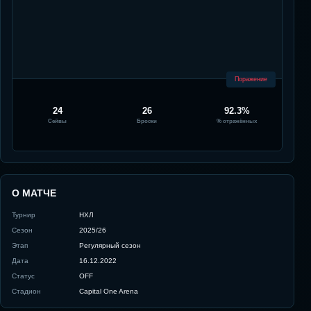
Поражение
24
26
92.3%
Сейвы
Броски
% отражённых
О МАТЧЕ
Турнир
НХЛ
Сезон
2025/26
Этап
Регулярный сезон
Дата
16.12.2022
Статус
OFF
Стадион
Capital One Arena