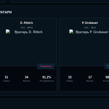
РАТАРИ
D. Rittich
P. Grubauer
#
33
·
WPG
#
31
·
SEA
Поражение
П
31
34
91.2%
15
17
8
Сейвы
Броски
% отражённых
Сейвы
Броски
% отр