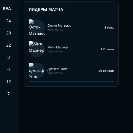
SEA
ЛИДЕРЫ МАТЧА
24
Остин Мэттьюс
2 гола
Игрок матча
28
22
Митч Марнер
1+1 очко
Игрок матча
8
Джозеф Уолл
0
30 сейвов
Игрок матча
12
7