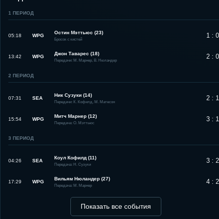
1
ПЕРИОД
Остин Мэттьюс (23)
1 : 0
05:18
WPG
Бросок с кистей
Джон Таварес (18)
2 : 0
13:42
WPG
Передачи: М. Марнер, В. Нюландер
2
ПЕРИОД
Ник Сузуки (14)
2 : 1
07:31
SEA
Передачи: К. Кофилд, М. Матесон
Митч Марнер (12)
3 : 1
15:54
WPG
Передача: О. Мэттьюс
3
ПЕРИОД
Коул Кофилд (11)
3 : 2
04:26
SEA
Передача: Н. Сузуки
Вильям Нюландер (27)
4 : 2
17:29
WPG
Передача: М. Марнер
Показать все события