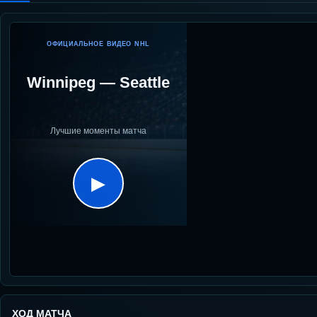
ОФИЦИАЛЬНОЕ ВИДЕО NHL
Winnipeg
—
Seattle
Лучшие моменты матча
▶
ХОД МАТЧА