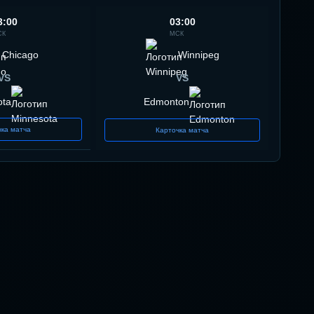
3:00
03:00
СК
МСК
Chicago
Winnipeg
VS
VS
ota
Edmonton
чка матча
Карточка матча