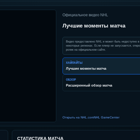
Официальное видео NHL
Лучшие моменты матча
Видео предоставлено NHL и может быть недоступно в
некоторых регионах. Если плеер не запускается, откро
ролик на официальном сайте.
ХАЙЛАЙТЫ
Лучшие моменты матча
ОБЗОР
Расширенный обзор матча
Открыть на NHL.com
NHL GameCenter
СТАТИСТИКА МАТЧА