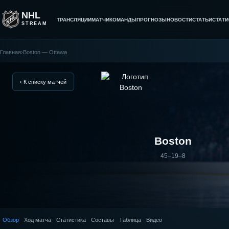
NHL
ТРАНСЛЯЦИИ
МАТЧИ
КОМАНДЫ
ПРОГНОЗЫ
НОВОСТИ
СТАТЬИ
СТАТИ
STREAM
Главная
›
Boston — Ottawa
Ottawa
—
‹ К списку матчей
Boston:
результат
Boston
матча
45–19–8
Обзор
Ход матча
Статистика
Составы
Таблица
Видео