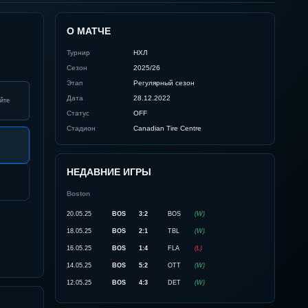
О МАТЧЕ
Турнир
НХЛ
Сезон
2025/26
Этап
Регулярный сезон
Дата
28.12.2022
йте
Статус
OFF
Стадион
Canadian Tire Centre
НЕДАВНИЕ ИГРЫ
Boston
20.05.25
BOS
3:2
BOS
(
W
)
18.05.25
BOS
2:1
TBL
(
W
)
16.05.25
BOS
1:4
FLA
(
L
)
14.05.25
BOS
5:2
OTT
(
W
)
12.05.25
BOS
4:3
DET
(
W
)