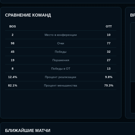
СРАВНЕНИЕ КОМАНД
В
BOS
OTT
2
Место в конференции
10
98
Очки
77
45
Победы
32
19
Поражения
27
8
Победы в ОТ
13
12.4%
Процент реализации
9.8%
82.1%
Процент меньшинства
79.3%
БЛИЖАЙШИЕ МАТЧИ