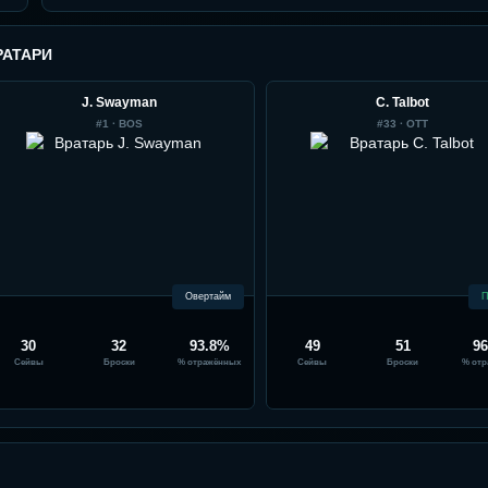
РАТАРИ
J. Swayman
C. Talbot
#
1
·
BOS
#
33
·
OTT
Овертайм
П
30
32
93.8%
49
51
9
Сейвы
Броски
% отражённых
Сейвы
Броски
% отр