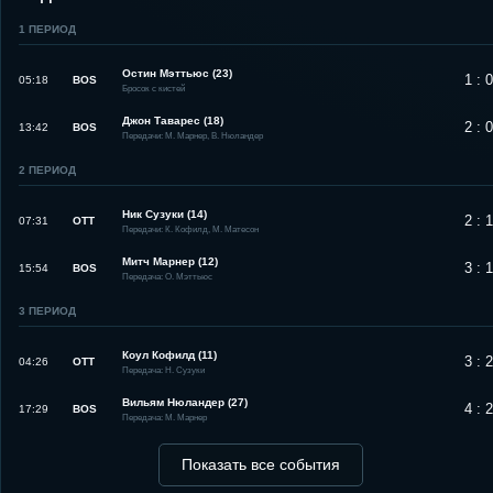
1
ПЕРИОД
Остин Мэттьюс (23)
1 : 0
05:18
BOS
Бросок с кистей
Джон Таварес (18)
2 : 0
13:42
BOS
Передачи: М. Марнер, В. Нюландер
2
ПЕРИОД
Ник Сузуки (14)
2 : 1
07:31
OTT
Передачи: К. Кофилд, М. Матесон
Митч Марнер (12)
3 : 1
15:54
BOS
Передача: О. Мэттьюс
3
ПЕРИОД
Коул Кофилд (11)
3 : 2
04:26
OTT
Передача: Н. Сузуки
Вильям Нюландер (27)
4 : 2
17:29
BOS
Передача: М. Марнер
Показать все события