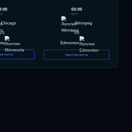
3:00
03:00
СК
МСК
Chicago
Winnipeg
VS
VS
ota
Edmonton
чка матча
Карточка матча