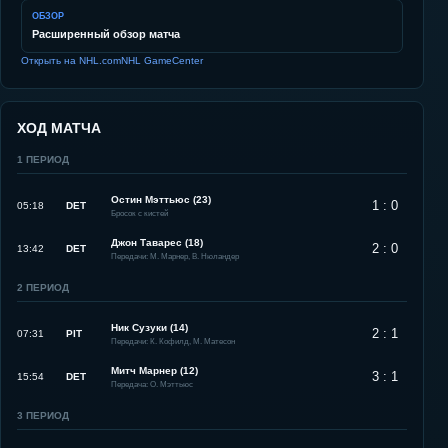
ОБЗОР
Расширенный обзор матча
Открыть на NHL.com
NHL GameCenter
ХОД МАТЧА
1
ПЕРИОД
Остин Мэттьюс (23)
1 : 0
05:18
DET
Бросок с кистей
Джон Таварес (18)
2 : 0
13:42
DET
Передачи: М. Марнер, В. Нюландер
2
ПЕРИОД
Ник Сузуки (14)
2 : 1
07:31
PIT
Передачи: К. Кофилд, М. Матесон
Митч Марнер (12)
3 : 1
15:54
DET
Передача: О. Мэттьюс
3
ПЕРИОД