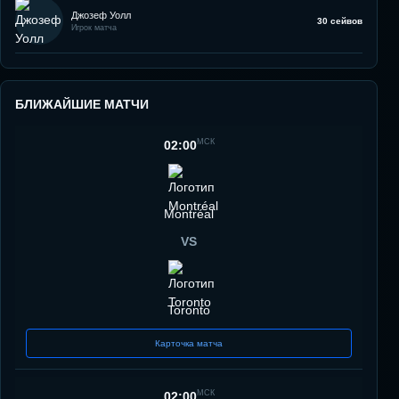
Джозеф Уолл
30 сейвов
Игрок матча
БЛИЖАЙШИЕ МАТЧИ
МСК
02:00
Montréal
VS
Toronto
Карточка матча
МСК
02:00