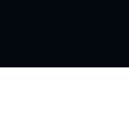
NHL
STREAM
Хоккейный портал: матчи, новости, аналитика и статистика НХЛ.
TG
VK