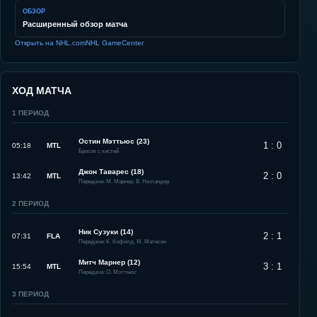
ОБЗОР
Расширенный обзор матча
Открыть на NHL.com
NHL GameCenter
ХОД МАТЧА
1
ПЕРИОД
Остин Мэттьюс (23)
1 : 0
05:18
MTL
Бросок с кистей
Джон Таварес (18)
2 : 0
13:42
MTL
Передачи: М. Марнер, В. Нюландер
2
ПЕРИОД
Ник Сузуки (14)
2 : 1
07:31
FLA
Передачи: К. Кофилд, М. Матесон
Митч Марнер (12)
3 : 1
15:54
MTL
Передача: О. Мэттьюс
3
ПЕРИОД