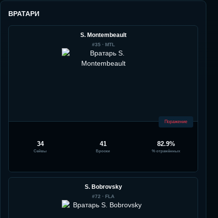
ВРАТАРИ
S. Montembeault
#
35
·
MTL
Поражение
34
41
82.9%
Сейвы
Броски
% отражённых
S. Bobrovsky
#
72
·
FLA