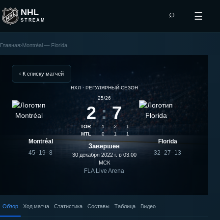
NHL
⌕
☰
STREAM
Главная
›
Montréal — Florida
Florida
—
‹ К списку матчей
НХЛ · РЕГУЛЯРНЫЙ СЕЗОН
Montréal:
25/26
2
:
7
результат
TOR
1
2
1
матча
MTL
0
1
1
Montréal
Florida
Завершен
45–19–8
32–27–13
30 декабря 2022 г. в 03:00
МСК
FLA Live Arena
Обзор
Ход матча
Статистика
Составы
Таблица
Видео