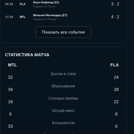
Коул Кофилд (11)
3 : 2
04:26
FLA
Передача: Н. Сузуки
Вильям Нюландер (27)
4 : 2
17:29
MTL
Передача: М. Марнер
Показать все события
СТАТИСТИКА МАТЧА
MTL
FLA
Броски в створ
32
24
Вбрасывания
34
28
Силовые приёмы
18
22
Штраф (мин)
6
8
Большинство
33
0