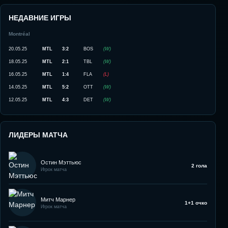
НЕДАВНИЕ ИГРЫ
Montréal
20.05.25
MTL
3:2
BOS
(
W
)
18.05.25
MTL
2:1
TBL
(
W
)
16.05.25
MTL
1:4
FLA
(
L
)
14.05.25
MTL
5:2
OTT
(
W
)
12.05.25
MTL
4:3
DET
(
W
)
ЛИДЕРЫ МАТЧА
Остин Мэттьюс
2 гола
Игрок матча
Митч Марнер
1+1 очко
Игрок матча