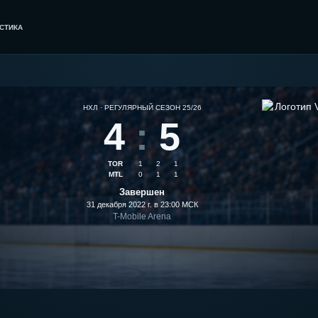
СТИКА
НХЛ · РЕГУЛЯРНЫЙ СЕЗОН 25/26
4
:
5
TOR
1
2
1
MTL
0
1
1
Завершен
31 декабря 2022 г. в 23:00
МСК
T-Mobile Arena