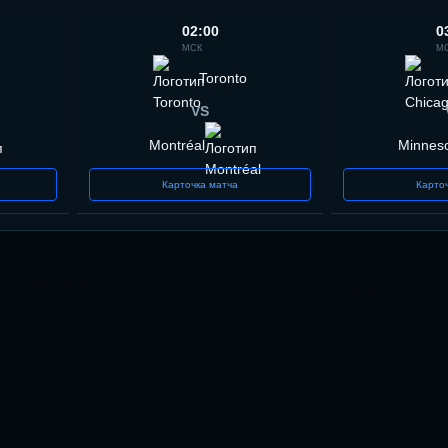
02:00
0
МСК
М
Toronto
VS
Montréal
Minnes
Карточка матча
Карто