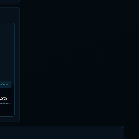
обеда
9.2%
ажённых