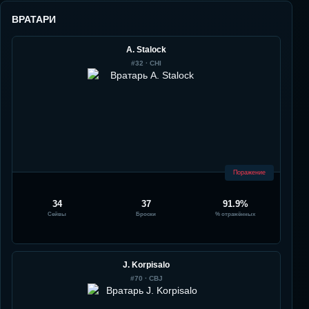
ВРАТАРИ
A. Stalock
#
32
·
CHI
Поражение
34
37
91.9%
Сейвы
Броски
% отражённых
J. Korpisalo
#
70
·
CBJ