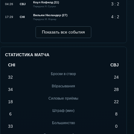
Коул Кофилд (11)
3 : 2
04:26
CBJ
Передача: Н. Сузуки
Вильям Нюландер (27)
4 : 2
17:29
CHI
Передача: М. Марнер
Показать все события
СТАТИСТИКА МАТЧА
CHI
CBJ
Броски в створ
32
24
Вбрасывания
34
28
Силовые приёмы
18
22
Штраф (мин)
6
8
Большинство
33
0