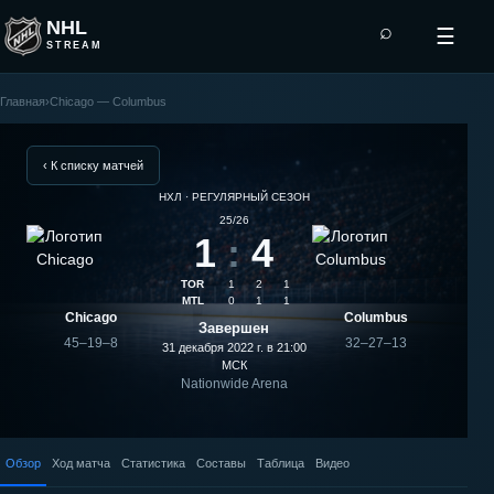
NHL
⌕
☰
STREAM
Главная
›
Chicago — Columbus
Columbus
—
‹ К списку матчей
НХЛ · РЕГУЛЯРНЫЙ СЕЗОН
Chicago:
25/26
1
:
4
результат
TOR
1
2
1
матча
MTL
0
1
1
Chicago
Columbus
Завершен
45–19–8
32–27–13
31 декабря 2022 г. в 21:00
МСК
Nationwide Arena
Обзор
Ход матча
Статистика
Составы
Таблица
Видео