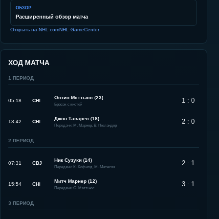
ОБЗОР
Расширенный обзор матча
Открыть на NHL.com
NHL GameCenter
ХОД МАТЧА
1
ПЕРИОД
Остин Мэттьюс (23)
1 : 0
05:18
CHI
Бросок с кистей
Джон Таварес (18)
2 : 0
13:42
CHI
Передачи: М. Марнер, В. Нюландер
2
ПЕРИОД
Ник Сузуки (14)
2 : 1
07:31
CBJ
Передачи: К. Кофилд, М. Матесон
Митч Марнер (12)
3 : 1
15:54
CHI
Передача: О. Мэттьюс
3
ПЕРИОД