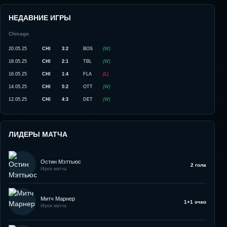
НЕДАВНИЕ ИГРЫ
Chicago
20.05.25
CHI
3:2
BOS
(
W
)
18.05.25
CHI
2:1
TBL
(
W
)
16.05.25
CHI
1:4
FLA
(
L
)
14.05.25
CHI
5:2
OTT
(
W
)
12.05.25
CHI
4:3
DET
(
W
)
ЛИДЕРЫ МАТЧА
Остин Мэттьюс
2 гола
Игрок матча
Митч Марнер
1+1 очко
Игрок матча