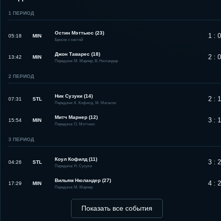
1
ПЕРИОД
Остин Мэттьюс (23)
1 : 0
05:18
MIN
Бросок с кистей
Джон Таварес (18)
2 : 0
13:42
MIN
Передачи: М. Марнер, В. Нюландер
2
ПЕРИОД
Ник Сузуки (14)
2 : 1
07:31
STL
Передачи: К. Кофилд, М. Матесон
Митч Марнер (12)
3 : 1
15:54
MIN
Передача: О. Мэттьюс
3
ПЕРИОД
Коул Кофилд (11)
3 : 2
04:26
STL
Передача: Н. Сузуки
Вильям Нюландер (27)
4 : 2
17:29
MIN
Передача: М. Марнер
Показать все события