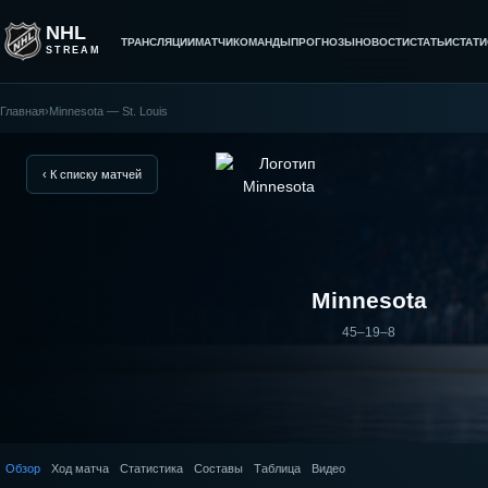
NHL
ТРАНСЛЯЦИИ
МАТЧИ
КОМАНДЫ
ПРОГНОЗЫ
НОВОСТИ
СТАТЬИ
СТАТИ
STREAM
Главная
›
Minnesota — St. Louis
St.
Louis
‹ К списку матчей
—
Minnesota:
Minnesota
результат
45–19–8
матча
Обзор
Ход матча
Статистика
Составы
Таблица
Видео