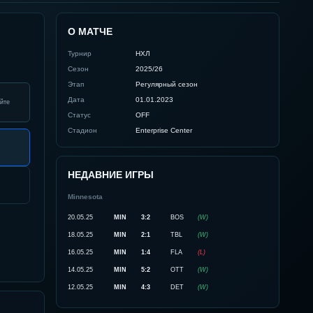
О МАТЧЕ
Турнир
НХЛ
Сезон
2025/26
Этап
Регулярный сезон
Дата
01.01.2023
йте
Статус
OFF
Стадион
Enterprise Center
НЕДАВНИЕ ИГРЫ
Minnesota
20.05.25
MIN
3:2
BOS
(
W
)
18.05.25
MIN
2:1
TBL
(
W
)
16.05.25
MIN
1:4
FLA
(
L
)
14.05.25
MIN
5:2
OTT
(
W
)
12.05.25
MIN
4:3
DET
(
W
)