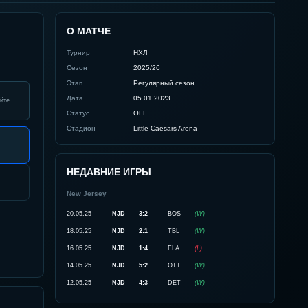
О МАТЧЕ
Турнир
НХЛ
Сезон
2025/26
Этап
Регулярный сезон
Дата
05.01.2023
йте
Статус
OFF
Стадион
Little Caesars Arena
НЕДАВНИЕ ИГРЫ
New Jersey
20.05.25
NJD
3:2
BOS
(
W
)
18.05.25
NJD
2:1
TBL
(
W
)
16.05.25
NJD
1:4
FLA
(
L
)
14.05.25
NJD
5:2
OTT
(
W
)
12.05.25
NJD
4:3
DET
(
W
)