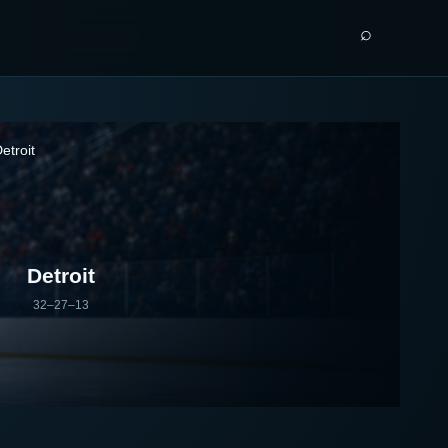
⌕
Detroit
32–27–13