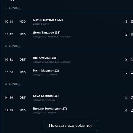
1
ПЕРИОД
Остин Мэттьюс (23)
1 : 0
05:18
NJD
Бросок с кистей
Джон Таварес (18)
2 : 0
13:42
NJD
Передачи: М. Марнер, В. Нюландер
2
ПЕРИОД
Ник Сузуки (14)
2 : 1
07:31
DET
Передачи: К. Кофилд, М. Матесон
Митч Марнер (12)
3 : 1
15:54
NJD
Передача: О. Мэттьюс
3
ПЕРИОД
Коул Кофилд (11)
3 : 2
04:26
DET
Передача: Н. Сузуки
Вильям Нюландер (27)
4 : 2
17:29
NJD
Передача: М. Марнер
Показать все события