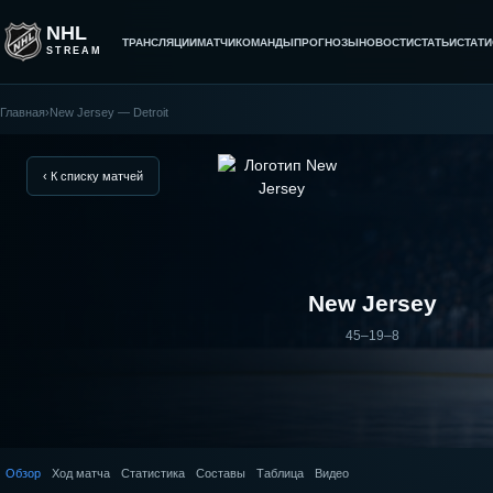
NHL
ТРАНСЛЯЦИИ
МАТЧИ
КОМАНДЫ
ПРОГНОЗЫ
НОВОСТИ
СТАТЬИ
СТАТИ
STREAM
Главная
›
New Jersey — Detroit
Detroit
—
‹ К списку матчей
New
Jersey:
New Jersey
результат
45–19–8
матча
Обзор
Ход матча
Статистика
Составы
Таблица
Видео