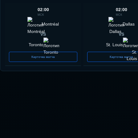
02:00
02:00
МСК
МСК
Montréal
Dallas
VS
VS
Toronto
St. Louis
Карточка матча
Карточка матча