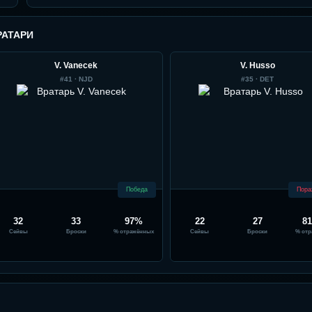
РАТАРИ
V. Vanecek
V. Husso
#
41
·
NJD
#
35
·
DET
Победа
Пора
32
33
97%
22
27
8
Сейвы
Броски
% отражённых
Сейвы
Броски
% отр