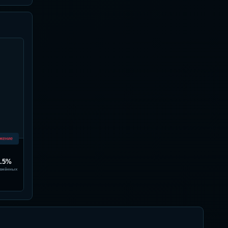
жение
1.5%
ажённых