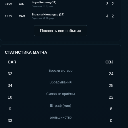
Коул Кофилд (11)
3 : 2
04:26
CBJ
Передача: Н. Сузуки
Вильям Нюландер (27)
4 : 2
17:29
CAR
Передача: М. Марнер
Показать все события
СТАТИСТИКА МАТЧА
CAR
CBJ
Броски в створ
32
24
Вбрасывания
34
28
Силовые приёмы
18
22
Штраф (мин)
6
8
Большинство
33
0