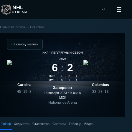
NHL
⌕
☰
STREAM
Главная
›
Carolina — Columbus
Columbus
—
‹ К списку матчей
НХЛ · РЕГУЛЯРНЫЙ СЕЗОН
Carolina:
25/26
6
:
2
результат
TOR
1
2
1
матча
MTL
0
1
1
Carolina
Columbus
Завершен
45–19–8
32–27–13
13 января 2023 г. в 03:00
МСК
Nationwide Arena
Обзор
Ход матча
Статистика
Составы
Таблица
Видео