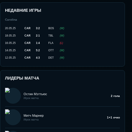
НЕДАВНИЕ ИГРЫ
Carolina
20.05.25
CAR
3:2
BOS
(
W
)
18.05.25
CAR
2:1
TBL
(
W
)
16.05.25
CAR
1:4
FLA
(
L
)
14.05.25
CAR
5:2
OTT
(
W
)
12.05.25
CAR
4:3
DET
(
W
)
ЛИДЕРЫ МАТЧА
Остин Мэттьюс
2 гола
Игрок матча
Митч Марнер
1+1 очко
Игрок матча