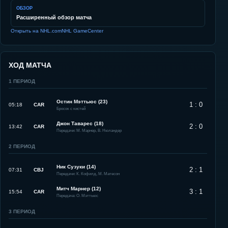
ОБЗОР
Расширенный обзор матча
Открыть на NHL.com
NHL GameCenter
ХОД МАТЧА
1
ПЕРИОД
Остин Мэттьюс (23)
1 : 0
05:18
CAR
Бросок с кистей
Джон Таварес (18)
2 : 0
13:42
CAR
Передачи: М. Марнер, В. Нюландер
2
ПЕРИОД
Ник Сузуки (14)
2 : 1
07:31
CBJ
Передачи: К. Кофилд, М. Матесон
Митч Марнер (12)
3 : 1
15:54
CAR
Передача: О. Мэттьюс
3
ПЕРИОД