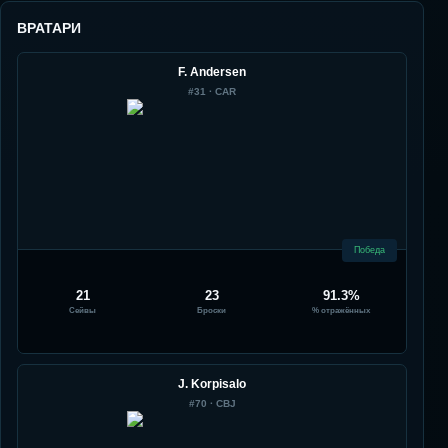
ВРАТАРИ
F. Andersen
#
31
·
CAR
Победа
21
23
91.3%
Сейвы
Броски
% отражённых
J. Korpisalo
#
70
·
CBJ